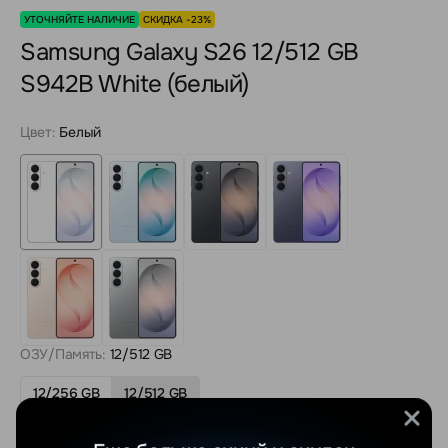
УТОЧНЯЙТЕ НАЛИЧИЕ
СКИДКА -23%
Samsung Galaxy S26 12/512 GB
S942B White (белый)
Цвет:
Белый
ОЗУ/Память:
12/512 GB
12/256 GB
12/512 GB
Процессор:
Exynos 2600