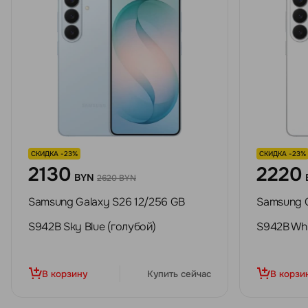
СКИДКА -23%
СКИДКА -23%
2130
2220
BYN
2620 BYN
Samsung Galaxy S26 12/256 GB
Samsung G
S942B Sky Blue (голубой)
S942B Whi
В корзину
Купить сейчас
В корзи