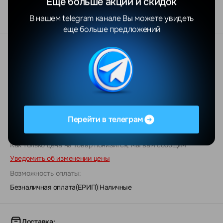
Еще больше акций и скидок
Exynos 2600
В нашем telegram канале Вы можете увидеть
еще больше предложений
Стоимость:
2550
*
BYN
3137 BYN
Динамика цены
В корзину
Перейти в телеграм
Заказ в 1 клик
Как только цена на товар понизится, мы вам сообщим
Уведомить об изменении цены
Возможность оплаты:
Безналичная оплата(ЕРИП)
|
Наличные
Доставка: