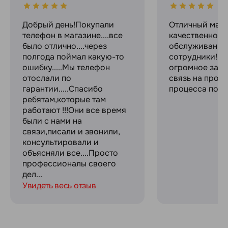
Добрый день!Покупали
Отличный мага
телефон в магазине....все
качественное
было отлично....через
обслуживание
полгода поймал какую-то
сотрудники! С
ошибку.....Мы телефон
огромное за с
отослали по
связь на прот
гарантии.....Спасибо
процесса поку
ребятам,которые там
работают !!!Они все время
были с нами на
связи,писали и звонили,
консультировали и
объясняли все....Просто
профессионалы своего
дел...
Увидеть весь отзыв