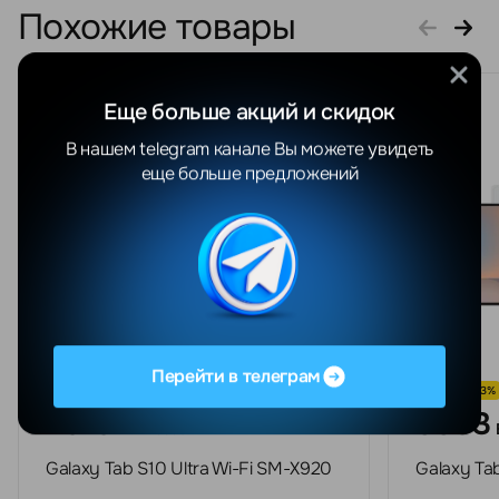
Похожие товары
Еще больше акций и скидок
В нашем telegram канале Вы можете увидеть
еще больше предложений
Перейти в телеграм
СКИДКА -23%
СКИДКА -23%
2919
3393
BYN
3590 BYN
Galaxy Tab S10 Ultra Wi-Fi SM-X920
Galaxy Ta