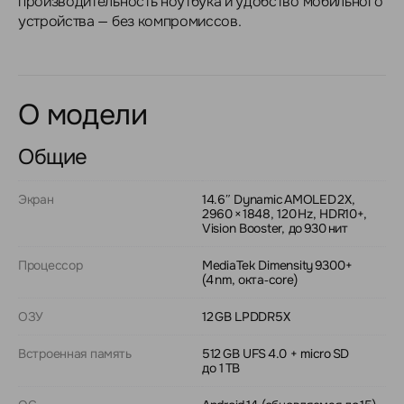
производительность ноутбука и удобство мобильного
устройства — без компромиссов.
О модели
Общие
Экран
14.6″ Dynamic AMOLED 2X,
2960 × 1848, 120 Hz, HDR10+,
Vision Booster, до 930 нит
Процессор
MediaTek Dimensity 9300+
(4 nm, октa‑core)
ОЗУ
12 GB LPDDR5X
Встроенная память
512 GB UFS 4.0 + micro SD
до 1 TB