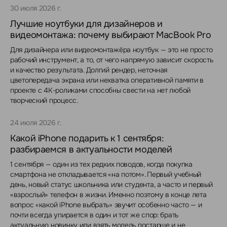
30 июля 2026 г.
Лучшие ноутбуки для дизайнеров и
видеомонтажа: почему выбирают MacBook Pro
Для дизайнера или видеомонтажёра ноутбук — это не просто
рабочий инструмент, а то, от чего напрямую зависит скорость
и качество результата. Долгий рендер, неточная
цветопередача экрана или нехватка оперативной памяти в
проекте с 4K-роликами способны свести на нет любой
творческий процесс.
24 июля 2026 г.
Какой iPhone подарить к 1 сентября:
разбираемся в актуальности моделей
1 сентября — один из тех редких поводов, когда покупка
смартфона не откладывается «на потом». Первый учебный
день, новый статус школьника или студента, а часто и первый
«взрослый» телефон в жизни. Именно поэтому в конце лета
вопрос «какой iPhone выбрать» звучит особенно часто — и
почти всегда упирается в один и тот же спор: брать
актуальную новинку или взять модель постарше и не