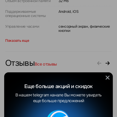
Объем встроенной памяти
32 Мб
Поддерживаемые
Android, iOS
операционные системы
Управление часами
сенсорный экран, физические
кнопки
Показать еще
Отзывы
Все отзывы
YANDEX
GOOGLE
Еще больше акций и скидок
В нашем telegram канале Вы можете увидеть
Валентина Яцушкевич
Максим С.
еще больше предложений
06.08.2026
04.08.2026