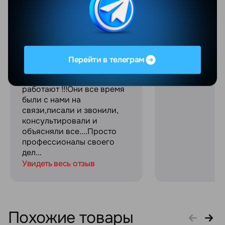
Добрый день!Покупали
Отличный мага
телефон в магазине....все
качественное
было отлично....через
обслуживание
полгода поймал какую-то
сотрудники! С
ошибку.....Мы телефон
огромное за с
отослали по
связь на прот
Перейти в телеграм
гарантии.....Спасибо
процесса поку
ребятам,которые там
работают !!!Они все время
были с нами на
связи,писали и звонили,
консультировали и
объясняли все....Просто
профессионалы своего
дел...
Увидеть весь отзыв
Похожие товары