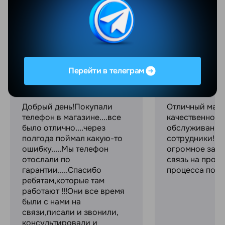
Все отзывы
YANDEX
GOOGLE
Валентина Яцушкевич
Максим С.
Перейти в телеграм
06.08.2026
04.08.2026
Добрый день!Покупали
Отличный мага
телефон в магазине....все
качественное
было отлично....через
обслуживание
полгода поймал какую-то
сотрудники! С
ошибку.....Мы телефон
огромное за с
отослали по
связь на прот
гарантии.....Спасибо
процесса поку
ребятам,которые там
работают !!!Они все время
были с нами на
связи,писали и звонили,
консультировали и