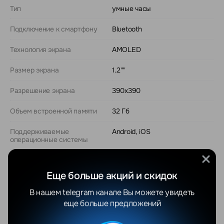
Тип
умные часы
Подключение к смартфону
Bluetooth
Технология экрана
AMOLED
Размер экрана
1.2""
Разрешение экрана
390x390
Объем встроенной памяти
32 Гб
Поддерживаемые
Android, iOS
операционные системы
Операционная система
проприетарная
Еще больше акций и скидок
Показать еще
В нашем telegram канале Вы можете увидеть
еще больше предложений
Отзывы