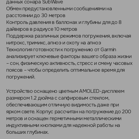
данных сонара SubWave
Обмен предустановленными сообщениями на
расстоянии до 30 метров
Контроль давления в баллонах и глубины для до 8
дайверов в радиусе 10 метров
Поддержка различных режимов погружения, включая
нитрокс, тримикс, апноэ и охоту на апноэ
Технология готовности к погружению от Garmin
анализирует ключевые факторы вашего образа жизни
– сон, физическую активность, стресс и смену часовых
поясов – чтобы определить оптимальное время для
погружений.
Устройство оснащено цветным AMOLED-дисплеем
размером 1.2 дюйма с сапфировым стеклом,
обеспечивающим отличную видимость даже при
ярком свете. Корпус рассчитан на погружение до 200
метров и оснащен герметичными металлическими
индуктивными кнопками для надежной работы на
больших глубинах.