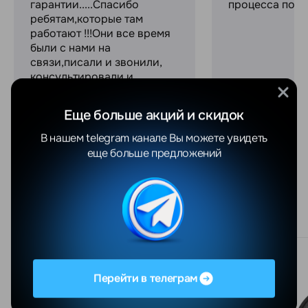
гарантии.....Спасибо
процесса поку
ребятам,которые там
работают !!!Они все время
были с нами на
связи,писали и звонили,
консультировали и
объясняли все....Просто
профессионалы своего
Еще больше акций и скидок
дел...
Увидеть весь отзыв
В нашем telegram канале Вы можете увидеть
еще больше предложений
Похожие товары
Перейти в телеграм