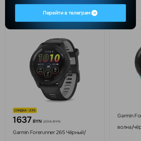
Похожие товары
Перейти в телеграм
СКИДКА -23%
Garmin Fo
1637
BYN
2014 BYN
волна/чё
Garmin Forerunner 265 Чёрный/