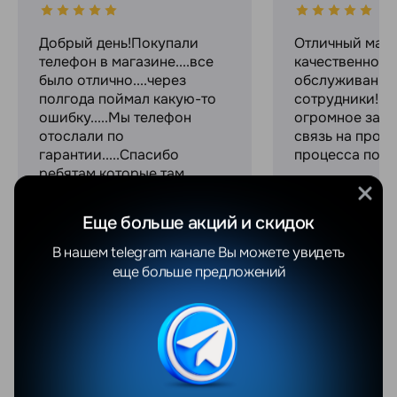
Добрый день!Покупали
Отличный мага
телефон в магазине....все
качественное
было отлично....через
обслуживание
полгода поймал какую-то
сотрудники! С
ошибку.....Мы телефон
огромное за с
отослали по
связь на прот
гарантии.....Спасибо
процесса поку
ребятам,которые там
работают !!!Они все время
были с нами на
Еще больше акций и скидок
связи,писали и звонили,
консультировали и
В нашем telegram канале Вы можете увидеть
объясняли все....Просто
еще больше предложений
профессионалы своего
дел...
Увидеть весь отзыв