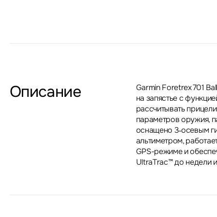
Описание
Garmin Foretrex 701 Ba
на запястье с функцией
рассчитывать прицели
параметров оружия, п
оснащено 3‑осевым г
альтиметром, работает
GPS-режиме и обеспе
UltraTrac™ до недели 