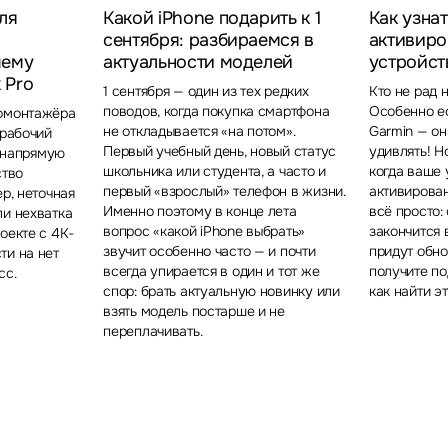
ля
Какой iPhone подарить к 1
Как узнат
сентября: разбираемся в
активиро
чему
актуальности моделей
устройст
 Pro
1 сентября — один из тех редких
Кто не рад 
поводов, когда покупка смартфона
Особенно ес
еомонтажёра
не откладывается «на потом».
Garmin — о
 рабочий
Первый учебный день, новый статус
удивлять! Н
о напрямую
школьника или студента, а часто и
когда ваше 
ство
первый «взрослый» телефон в жизни.
активирова
ер, неточная
Именно поэтому в конце лета
всё просто: 
ли нехватка
вопрос «какой iPhone выбрать»
закончится 
оекте с 4K-
звучит особенно часто — и почти
придут обно
ти на нет
всегда упирается в один и тот же
получите по
сс.
спор: брать актуальную новинку или
как найти эт
взять модель постарше и не
переплачивать.