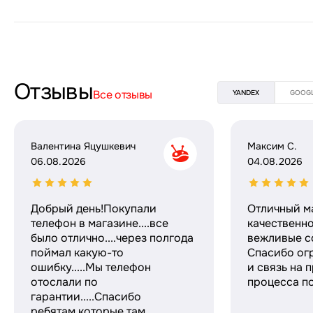
Отзывы
Все отзывы
YANDEX
GOOG
Валентина Яцушкевич
Максим С.
06.08.2026
04.08.2026
Добрый день!Покупали
Отличный м
телефон в магазине....все
качественн
было отлично....через полгода
вежливые с
поймал какую-то
Спасибо ог
ошибку.....Мы телефон
и связь на 
отослали по
процесса по
гарантии.....Спасибо
ребятам,которые там