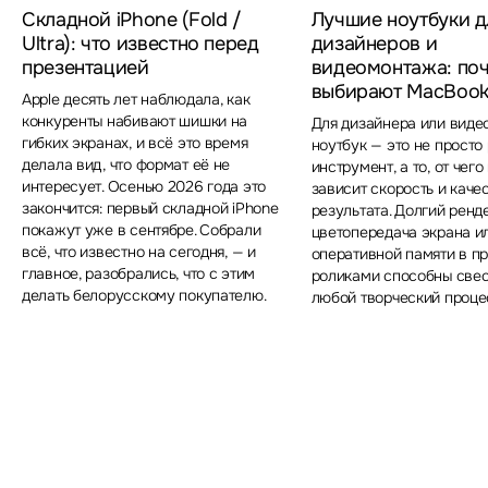
Складной iPhone (Fold /
Лучшие ноутбуки д
Ultra): что известно перед
дизайнеров и
презентацией
видеомонтажа: по
выбирают MacBook
Apple десять лет наблюдала, как
конкуренты набивают шишки на
Для дизайнера или вид
гибких экранах, и всё это время
ноутбук — это не просто
делала вид, что формат её не
инструмент, а то, от чег
интересует. Осенью 2026 года это
зависит скорость и каче
закончится: первый складной iPhone
результата. Долгий ренд
покажут уже в сентябре. Собрали
цветопередача экрана и
всё, что известно на сегодня, — и
оперативной памяти в пр
главное, разобрались, что с этим
роликами способны свес
делать белорусскому покупателю.
любой творческий проце