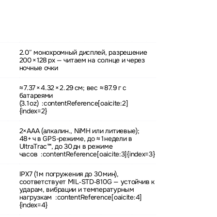
2.0″ монохромный дисплей, разрешение
200 × 128 px — читаем на солнце и через
ночные очки
≈ 7.37 × 4.32 × 2.29 см; вес ≈ 87.9 г с
батареями
(3.1 oz) :contentReference[oaicite:2]
{index=2}
2×AAA (алкалин., NiMH или литиевые);
48+ ч в GPS-режиме, до ≈ 1 недели в
UltraTrac™, до 30 дн в режиме
часов :contentReference[oaicite:3]{index=3}
IPX7 (1 м погружения до 30 мин),
соответствует MIL‑STD‑810G — устойчив к
ударам, вибрации и температурным
нагрузкам :contentReference[oaicite:4]
{index=4}