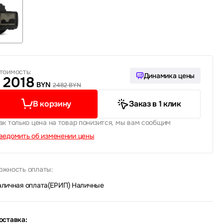
тоимость:
Динамика цены
2018
BYN
2482 BYN
В корзину
Заказ в 1 клик
ак только цена на товар понизится, мы вам сообщим
ведомить об изменении цены
ожность оплаты:
аличная оплата(ЕРИП)
|
Наличные
оставка: