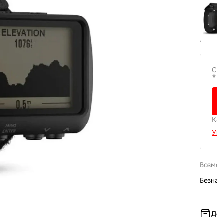
С
*
К
У
Возм
Безн
Д