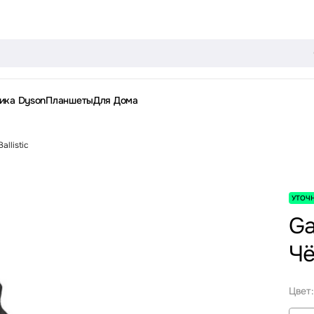
ика Dyson
Планшеты
Для Дома
allistic
УТОЧ
Ga
Ч
Цвет: