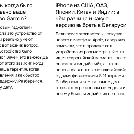
ь, когда было
iPhone из США, ОАЭ,
вано ваше
Японии, Китая и Индии: в
во Garmin?
чём разница и какую
версию выбрать в Беларуси
новым гаджетам?
ли это устройство от
Если присматриваетесь к покупке
ни реально умеют
нового смартфона Apple, наверняка
о вот возник вопрос:
замечали, что в продаже есть
устройство было
устройства из разных стран. Кто-то
но? Зачем это важно? Да
ищет «европейский вариант», кто-то
от этого зависит, когда
опасается «индийский», а кто-то
ваша гарантия, когда
целенаправленно хочет «китайский»
вления и как быстро
с двумя физическими SIM-картами.
ддержку. Разберёмся,
Разбираемся, чем на самом деле
у дату.
отличаются региональные модели и
почему бояться индийских не стоит.