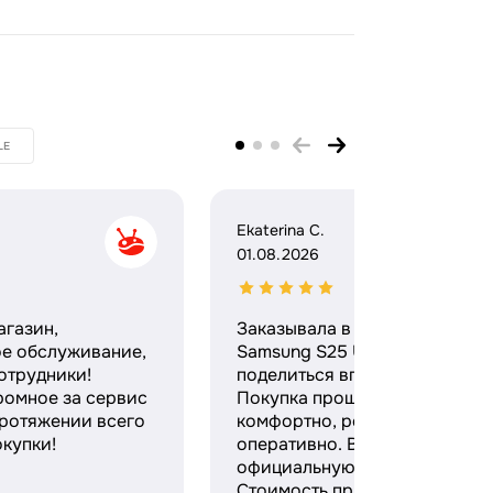
LE
Ekaterina C.
01.08.2026
агазин,
Заказывала в этом магазине
ое обслуживание,
Samsung S25 Ultra и хочу
отрудники!
поделиться впечатлениями.
ромное за сервис
Покупка прошла максимальн
протяжении всего
комфортно, ребята работают
купки!
оперативно. Выдали
официальную гарантию и чек
Стоимость при этом