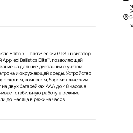
М
Б
С
nu
llistic Edition — тактический GPS-навигатор
 Applied Ballistics Elite™, позволяющей
вание на дальние дистанции с учётом
атрона и окружающей среды. Устройство
ироскопом, компасом, барометрическим
 на двух батарейках AAA до 48 часов в
чивает стабильную работу в режиме
или до месяца в режиме часов