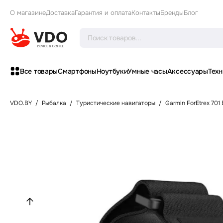
О магазине
Доставка
Гарантия и оплата
Контакты
Бренды
Блог
Все товары
Смартфоны
Ноутбуки
Умные часы
Аксессуары
Техн
VDO.BY
/
Рыбалка
/
Туристические навигаторы
/
Garmin ForEtrex 701 B