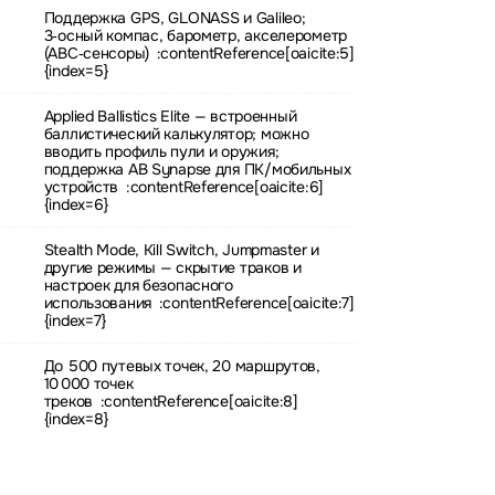
Поддержка GPS, GLONASS и Galileo;
3‑осный компас, барометр, акселерометр
(ABC‑сенсоры) :contentReference[oaicite:5]
{index=5}
Applied Ballistics Elite — встроенный
баллистический калькулятор; можно
вводить профиль пули и оружия;
поддержка AB Synapse для ПК/мобильных
устройств :contentReference[oaicite:6]
{index=6}
Stealth Mode, Kill Switch, Jumpmaster и
другие режимы — скрытие траков и
настроек для безопасного
использования :contentReference[oaicite:7]
{index=7}
До 500 путевых точек, 20 маршрутов,
10 000 точек
треков :contentReference[oaicite:8]
{index=8}