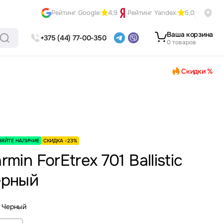
Рейтинг Google:
4,9
Рейтинг Yandex:
5,0
Ваша корзина
+375 (44) 77-00-350
0 товаров
Скидки %
НЯЙТЕ НАЛИЧИЕ
СКИДКА -23%
rmin ForEtrex 701 Ballistic
ёрный
Черный