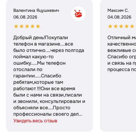
Валентина Яцушкевич
Максим С.
06.08.2026
04.08.2026
Добрый день!Покупали
Отличный м
телефон в магазине....все
качественн
было отлично....через полгода
вежливые с
поймал какую-то
Спасибо ог
ошибку.....Мы телефон
и связь на 
отослали по
процесса по
гарантии.....Спасибо
ребятам,которые там
работают !!!Они все время
были с нами на связи,писали
и звонили, консультировали и
объясняли все....Просто
профессионалы своего дел...
Увидеть весь отзыв