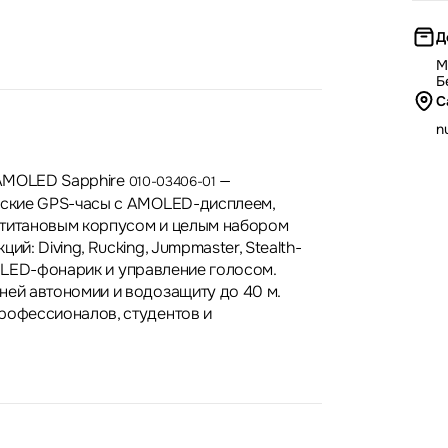
Д
М
Б
С
nu
m AMOLED Sapphire
—
010-03406-01
еские GPS-часы с AMOLED-дисплеем,
 титановым корпусом и целым набором
ий: Diving, Rucking, Jumpmaster, Stealth-
er, LED-фонарик и управление голосом.
ней автономии и водозащиту до 40 м.
рофессионалов, студентов и