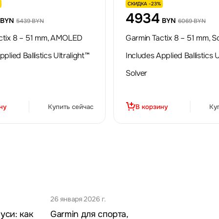
СКИДКА -23%
4934
BYN
BYN
5439 BYN
6069 BYN
ctix 8 – 51 mm, AMOLED
Garmin Tactix 8 – 51 mm, S
plied Ballistics Ultralight™
Includes Applied Ballistics U
Solver
ну
Купить сейчас
В корзину
Ку
26 января 2026 г.
уси: как
Garmin для спорта,