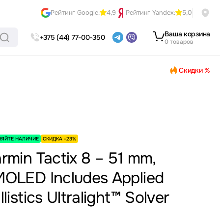
Рейтинг Google:
4,9
Рейтинг Yandex:
5,0
Ваша корзина
+375 (44) 77-00-350
0 товаров
Скидки %
НЯЙТЕ НАЛИЧИЕ
СКИДКА -23%
rmin Tactix 8 – 51 mm,
OLED Includes Applied
llistics Ultralight™ Solver