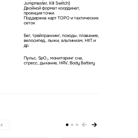
Jumpmaster, Kill Switch)
Двойной формат координат,
проекция точки
Поддержка карт TOPO и тактических
сеток
Бег, трейлраннинг, походы, плавание,
велосипед, лыжи, альпинизм, HIIT и
др.
Пульс, SpO₂, мониторинг сна,
стресс, дыхание, HRV, Body Battery
LE