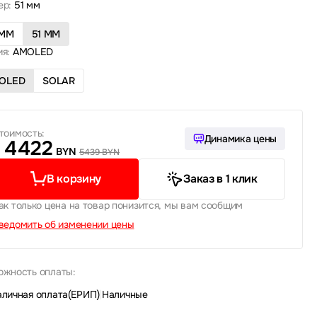
ер:
51 мм
 ММ
51 ММ
я:
AMOLED
OLED
SOLAR
тоимость:
Динамика цены
4422
BYN
5439 BYN
В корзину
Заказ в 1 клик
ак только цена на товар понизится, мы вам сообщим
ведомить об изменении цены
ожность оплаты:
аличная оплата(ЕРИП)
|
Наличные