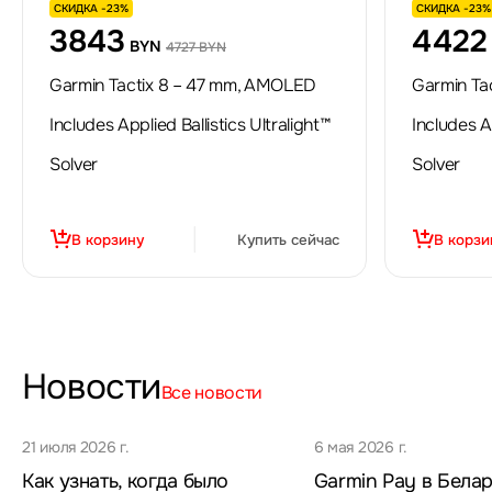
СКИДКА -23%
СКИДКА -23%
3843
4422
BYN
4727 BYN
Garmin Tactix 8 – 47 mm, AMOLED
Garmin Ta
Includes Applied Ballistics Ultralight™
Includes Ap
Solver
Solver
В корзину
Купить сейчас
В корзи
Новости
Все новости
21 июля 2026 г.
6 мая 2026 г.
Как узнать, когда было
Garmin Pay в Белар