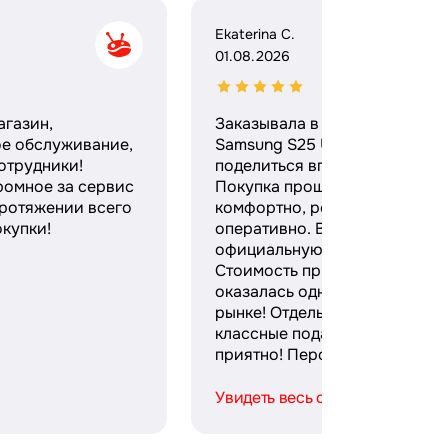
Ekaterina C.
01.08.2026
агазин,
Заказывала в этом магазине
ое обслуживание,
Samsung S25 Ultra и хочу
отрудники!
поделиться впечатлениями.
ромное за сервис
Покупка прошла максимальн
протяжении всего
комфортно, ребята работают
купки!
оперативно. Выдали
официальную гарантию и чек
Стоимость при этом
оказалась одной из лучших н
рынке! Отдельное спасибо за
классные подарки — безумно
приятно! Персонал ...
Увидеть весь отзыв