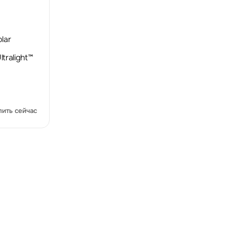
olar
ltralight™
пить сейчас