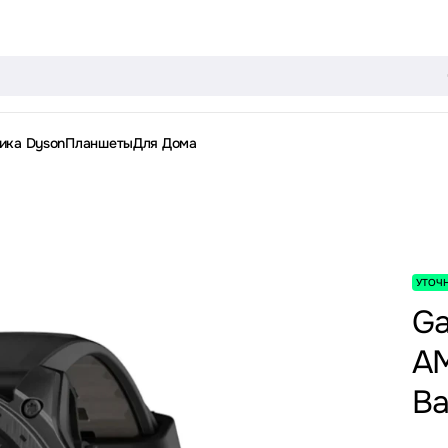
ика Dyson
Планшеты
Для Дома
УТОЧ
Ga
AM
Ba