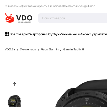
О магазине
Доставка
Гарантия и оплата
Контакты
Бренды
Блог
Все товары
Смартфоны
Ноутбуки
Умные часы
Аксессуары
Техн
VDO.BY
/
Умные часы
/
Часы Garmin
/
Garmin Tactix 8