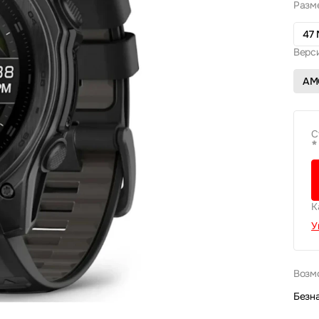
Разм
47
Верси
AM
С
*
К
У
Возм
Безн