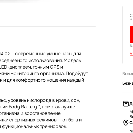
С
*
К
— современные умные часы для
У
14-02
овседневного использования. Модель
ED-дисплеем, точным GPS и
ями мониторинга организма. Подойдут
Возм
так и для комфортного ношения каждый
Безн
с, уровень кислорода в крови, сон,
Д
гии Body Battery™, помогая лучше
М
рганизма и восстановление.
Б
ки спортивных режимов — от бега и
С
и функциональных тренировок.
nu