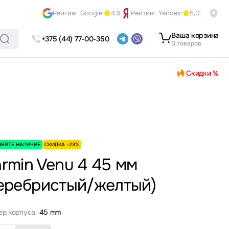
Рейтинг Google:
4,9
Рейтинг Yandex:
5,0
Ваша корзина
+375 (44) 77-00-350
0 товаров
Скидки %
НЯЙТЕ НАЛИЧИЕ
СКИДКА -23%
rmin Venu 4 45 мм
еребристый/желтый)
ер корпуса:
45 mm