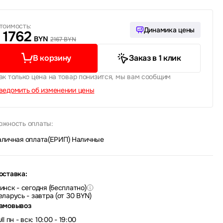
тоимость:
Динамика цены
1762
BYN
2167 BYN
В корзину
Заказ в 1 клик
ак только цена на товар понизится, мы вам сообщим
ведомить об изменении цены
ожность оплаты:
аличная оплата(ЕРИП)
|
Наличные
оставка:
инск - сегодня (бесплатно)
еларусь - завтра (от 30 BYN)
амовывоз
ll пн - вск: 10:00 - 19:00