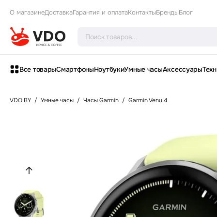
О магазине
Доставка
Гарантия и оплата
Контакты
Бренды
Блог
Все товары
Смартфоны
Ноутбуки
Умные часы
Аксессуары
Техн
VDO.BY
/
Умные часы
/
Часы Garmin
/
Garmin Venu 4