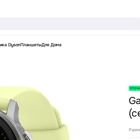
ика Dyson
Планшеты
Для Дома
УТОЧ
Ga
(с
Разм