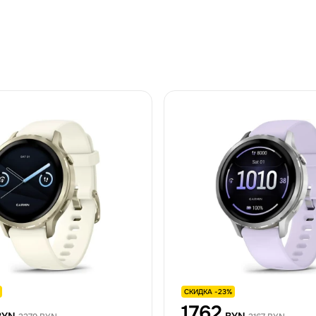
СКИДКА -23%
1762