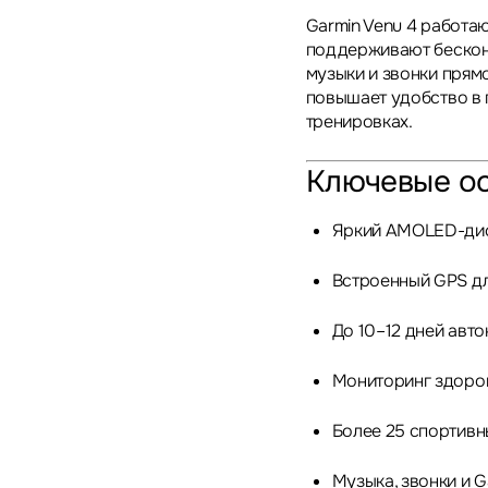
Garmin Venu 4 работаю
поддерживают бесконт
музыки и звонки прям
повышает удобство в 
тренировках.
Ключевые о
Яркий AMOLED-ди
Встроенный GPS дл
До 10–12 дней авт
Мониторинг здоров
Более 25 спортив
Музыка, звонки и G