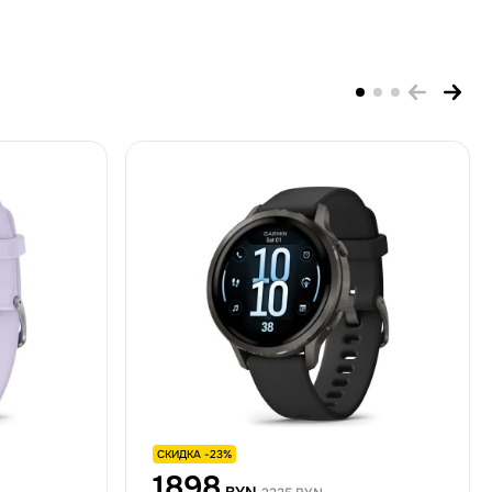
СКИДКА -23%
1898