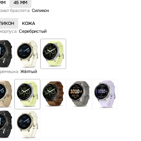
 MM
45 MM
риал браслета:
Силикон
ЛИКОН
КОЖА
корпуса:
Серебристый
 ремешка:
Жёлтый