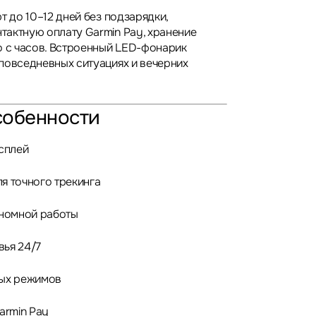
т до 10–12 дней без подзарядки,
актную оплату Garmin Pay, хранение
о с часов. Встроенный LED-фонарик
повседневных ситуациях и вечерних
собенности
сплей
я точного трекинга
ономной работы
ья 24/7
ных режимов
armin Pay