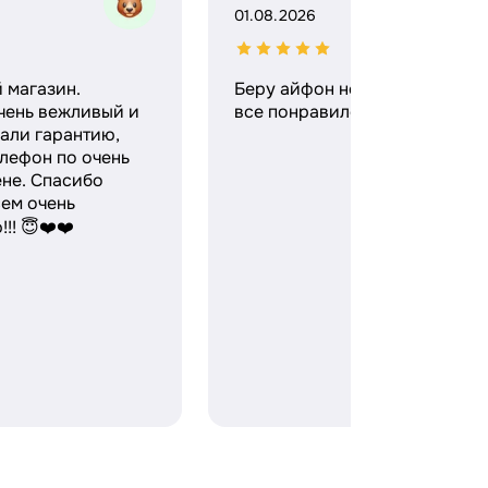
01.08.2026
 магазин.
Беру айфон не в первый раз,
чень вежливый и
все понравилось)
али гарантию,
лефон по очень
ене. Спасибо
ем очень
!! 😇❤️❤️