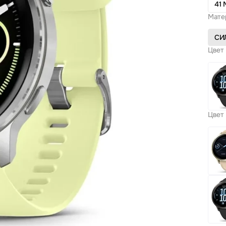
41
Мате
СИ
Цвет 
Цвет