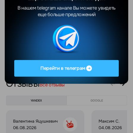
системы
В нашем telegram канале Вы можете увидеть
Диагональ экрана
10.2"
еще больше предложений
Разрешение экрана
2160x1620
Матрица экрана
IPS (500 кд/ м², олеофобное
покрытие, устойчивое к
появлению следов от пальцев)
Показать еще
Перейти в телеграм
Отзывы
Все отзывы
YANDEX
GOOGLE
Валентина Яцушкевич
Максим С.
06.08.2026
04.08.2026