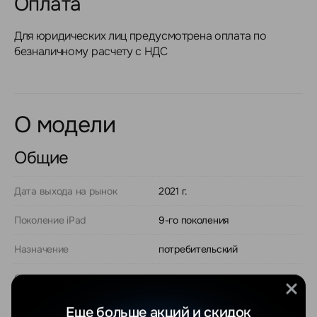
Оплата
Для юридических лиц предусмотрена оплата по
безналичному расчету с НДС
О модели
Общие
Дата выхода на рынок
2021 г.
Поколение iPad
9-го поколения
Назначение
потребительский
Операционная система
iPadOS
Версия операционной
iPadOS 15
Еще больше акций и скидок