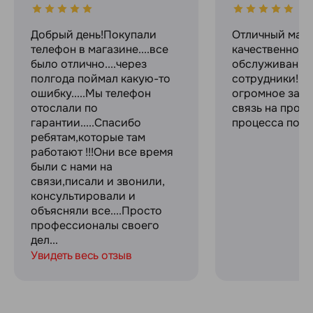
Добрый день!Покупали
Отличный мага
телефон в магазине....все
качественное
было отлично....через
обслуживание
полгода поймал какую-то
сотрудники! С
ошибку.....Мы телефон
огромное за с
отослали по
связь на прот
гарантии.....Спасибо
процесса поку
ребятам,которые там
работают !!!Они все время
были с нами на
связи,писали и звонили,
консультировали и
объясняли все....Просто
профессионалы своего
дел...
Увидеть весь отзыв