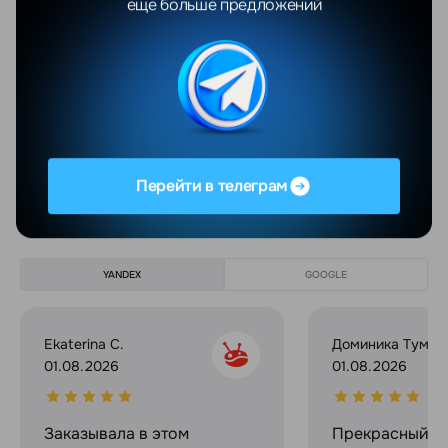
еще больше предложений
Диагональ экрана
10.9"
Разрешение экрана
2360x1640
Матрица экрана
IPS
Показать еще
Перейти в телеграм
Отзывы
Все отзывы
YANDEX
GOOGLE
Ekaterina C.
Доминика Тумил
01.08.2026
01.08.2026
Заказывала в этом
Прекрасный ма