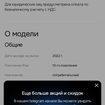
Для юридических лиц предусмотрена оплата по
безналичному расчету с НДС.
О модели
Общие
Дата выхода на рынок
2022 г.
Поколение iPad
10-го поколения
Назначение
потребительский
Операционная система
iOS
Еще больше акций и скидок
Версия операционной
iOS 16
системы
В нашем telegram канале Вы можете увидеть