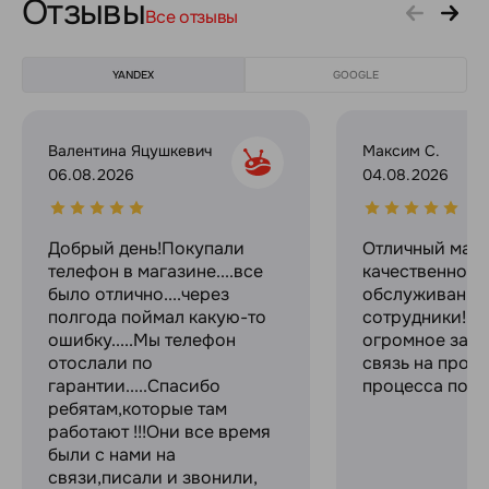
Отзывы
Все отзывы
YANDEX
GOOGLE
Валентина Яцушкевич
Максим С.
06.08.2026
04.08.2026
Добрый день!Покупали
Отличный мага
телефон в магазине....все
качественное
было отлично....через
обслуживание
полгода поймал какую-то
сотрудники! С
ошибку.....Мы телефон
огромное за с
отослали по
связь на прот
гарантии.....Спасибо
процесса поку
ребятам,которые там
работают !!!Они все время
были с нами на
связи,писали и звонили,