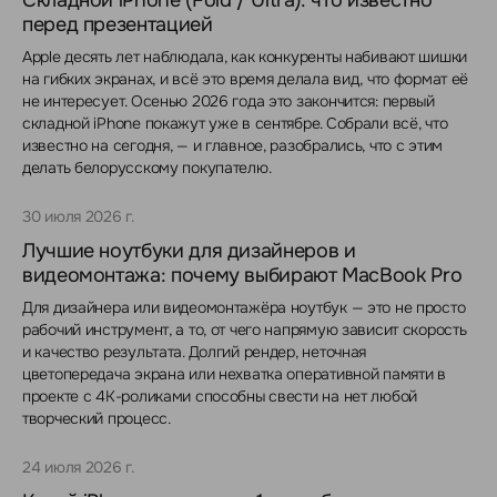
Складной iPhone (Fold / Ultra): что известно
перед презентацией
Apple десять лет наблюдала, как конкуренты набивают шишки
на гибких экранах, и всё это время делала вид, что формат её
не интересует. Осенью 2026 года это закончится: первый
складной iPhone покажут уже в сентябре. Собрали всё, что
известно на сегодня, — и главное, разобрались, что с этим
делать белорусскому покупателю.
30 июля 2026 г.
Лучшие ноутбуки для дизайнеров и
видеомонтажа: почему выбирают MacBook Pro
Для дизайнера или видеомонтажёра ноутбук — это не просто
рабочий инструмент, а то, от чего напрямую зависит скорость
и качество результата. Долгий рендер, неточная
цветопередача экрана или нехватка оперативной памяти в
проекте с 4K-роликами способны свести на нет любой
творческий процесс.
24 июля 2026 г.