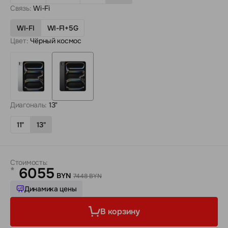
Связь:
Wi-Fi
WI-FI
WI-FI+5G
Цвет:
Чёрный космос
Диагональ:
13"
11"
13"
Стоимость:
6055
*
BYN
7448 BYN
Динамика цены
В корзину