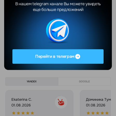
Цвет корпуса
серебристый
В нашем telegram канале Вы можете увидеть
еще больше предложений
Ширина
197 мм
Высота
35.8 мм
Глубина
197 мм
Показать еще
Перейти в телеграм
Отзывы
Все отзывы
YANDEX
GOOGLE
Ekaterina C.
Доминика Тумил
01.08.2026
01.08.2026