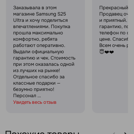
Заказывала в этом
Прекрасный ма
магазине Samsung S25
Продавец оче
Ultra и хочу поделиться
и приятный. Д
впечатлениями. Покупка
гарантию, пок
прошла максимально
телефон по оч
комфортно, ребята
цене. Спасибо
работают оперативно.
Всем очень ре
Выдали официальную
😇❤️❤️
гарантию и чек. Стоимость
при этом оказалась одной
из лучших на рынке!
Отдельное спасибо за
классные подарки —
безумно приятно!
Персонал ...
Увидеть весь отзыв