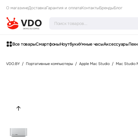
О магазине
Доставка
Гарантия и оплата
Контакты
Бренды
Блог
Все товары
Смартфоны
Ноутбуки
Умные часы
Аксессуары
Техн
VDO.BY
/
Портативные компьютеры
/
Apple Mac Studio
/
Mac Studio 