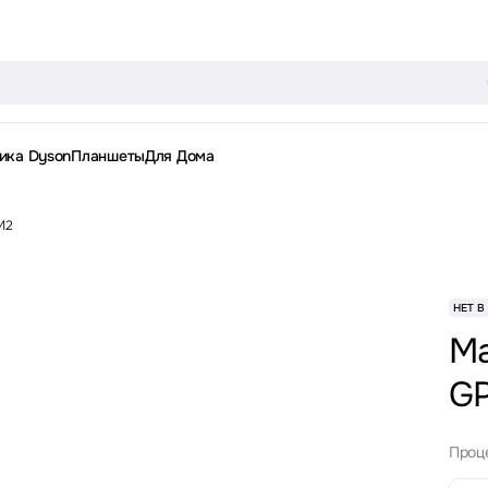
ика Dyson
Планшеты
Для Дома
M2
НЕТ В
Ma
GP
Проц