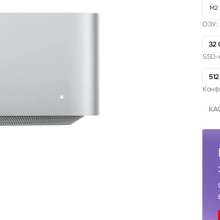
M2 
ОЗУ:
32 
SSD-
512
Конф
КА