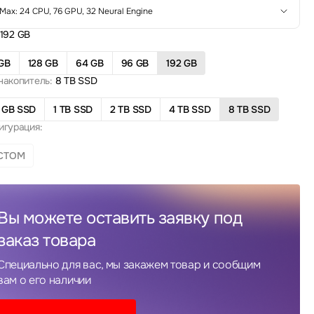
Max: 24 CPU, 76 GPU, 32 Neural Engine
192 GB
GB
128 GB
64 GB
96 GB
192 GB
накопитель:
8 TB SSD
 GB SSD
1 TB SSD
2 TB SSD
4 TB SSD
8 TB SSD
игурация:
СТОМ
Вы можете оставить заявку под
заказ товара
Специально для вас, мы закажем товар и сообщим
вам о его наличии