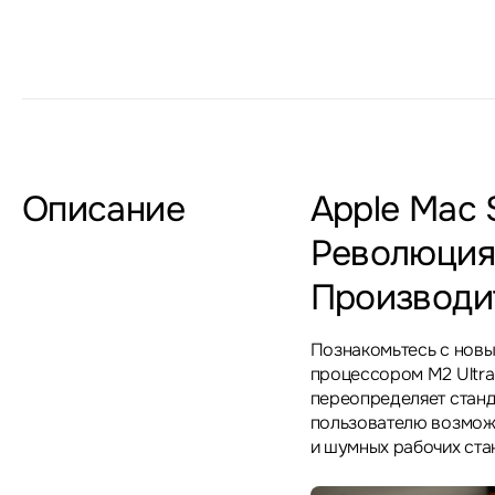
Описание
Apple Mac S
Революция
Производи
Познакомьтесь с новы
процессором M2 Ultra
переопределяет станд
пользователю возможн
и шумных рабочих ста