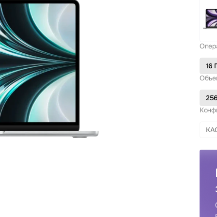
Опер
16 
Объем
256
Конф
КА