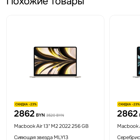
Похожие товары
СКИДКА -23%
СКИДКА -23%
2862
2862
BYN
3520 BYN
Macbook Air 13" M2 2022 256 GB
Macbook A
Сияющая звезда MLY13
Серебрис