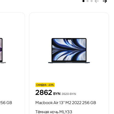
СКИДКА -23%
2862
BYN
3520 BYN
256 GB
Macbook Air 13" M2 2022 256 GB
Тёмная ночь MLY33