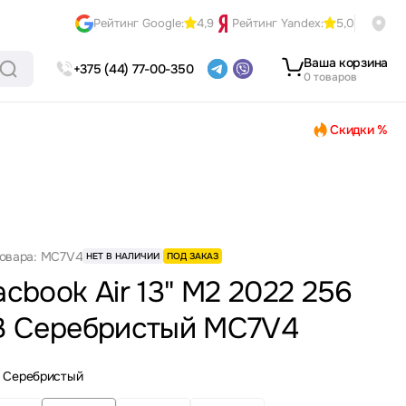
Рейтинг Google:
4,9
Рейтинг Yandex:
5,0
Ваша корзина
+375 (44) 77-00-350
0 товаров
Скидки %
товара: MC7V4
НЕТ В НАЛИЧИИ
ПОД ЗАКАЗ
cbook Air 13" M2 2022 256
B Серебристый MC7V4
Серебристый