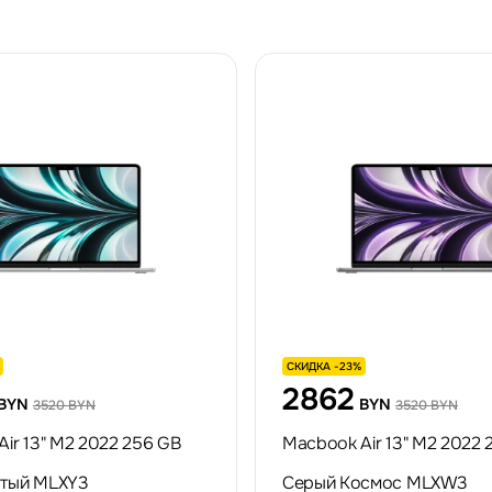
СКИДКА -23%
2862
BYN
BYN
3520 BYN
3520 BYN
ir 13" M2 2022 256 GB
Macbook Air 13" M2 2022 
тый MLXY3
Серый Космос MLXW3