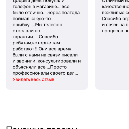
Добрый день!Покупали
Отличный м
телефон в магазине....все
качественн
было отлично....через полгода
вежливые с
поймал какую-то
Спасибо ог
ошибку.....Мы телефон
и связь на 
отослали по
процесса по
гарантии.....Спасибо
ребятам,которые там
работают !!!Они все время
были с нами на связи,писали
и звонили, консультировали и
объясняли все....Просто
профессионалы своего дел...
Увидеть весь отзыв