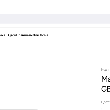
ика Dyson
Планшеты
Для Дома
Код 
Ma
G
Цвет: