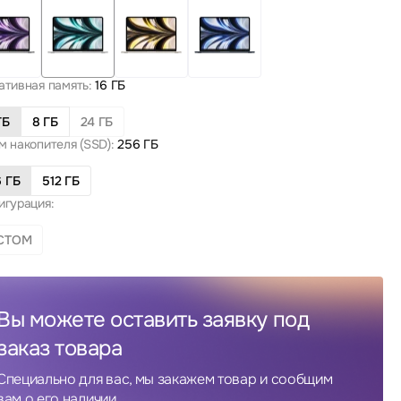
ативная память:
16 ГБ
ГБ
8 ГБ
24 ГБ
 накопителя (SSD):
256 ГБ
 ГБ
512 ГБ
игурация:
СТОМ
Вы можете оставить заявку под
заказ товара
Специально для вас, мы закажем товар и сообщим
вам о его наличии