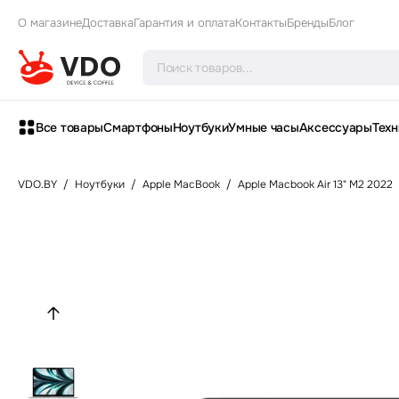
О магазине
Доставка
Гарантия и оплата
Контакты
Бренды
Блог
Все товары
Смартфоны
Ноутбуки
Умные часы
Аксессуары
Техн
VDO.BY
/
Ноутбуки
/
Apple MacBook
/
Apple Macbook Air 13" M2 2022