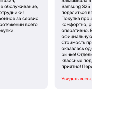
агазин,
Заказывала в этом магазине
ое обслуживание,
Samsung S25 Ultra и хочу
отрудники!
поделиться впечатлениями.
ромное за сервис
Покупка прошла максимальн
протяжении всего
комфортно, ребята работают
купки!
оперативно. Выдали
официальную гарантию и чек
Стоимость при этом
оказалась одной из лучших н
рынке! Отдельное спасибо за
классные подарки — безумно
приятно! Персонал ...
Увидеть весь отзыв