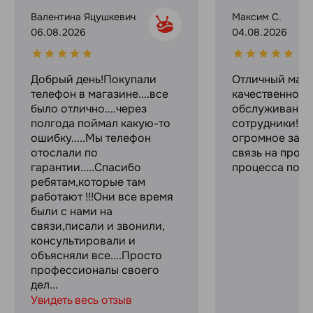
Валентина Яцушкевич
Максим С.
06.08.2026
04.08.2026
Добрый день!Покупали
Отличный мага
телефон в магазине....все
качественное
было отлично....через
обслуживание
полгода поймал какую-то
сотрудники! С
ошибку.....Мы телефон
огромное за с
отослали по
связь на прот
гарантии.....Спасибо
процесса поку
ребятам,которые там
работают !!!Они все время
были с нами на
связи,писали и звонили,
консультировали и
объясняли все....Просто
профессионалы своего
дел...
Увидеть весь отзыв