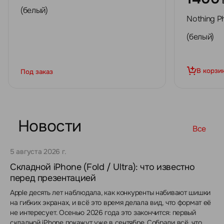
(белый)
Nothing P
(белый)
В корзи
Под заказ
Новости
Все
5 августа 2026 г.
Складной iPhone (Fold / Ultra): что известно
перед презентацией
Apple десять лет наблюдала, как конкуренты набивают шишки
на гибких экранах, и всё это время делала вид, что формат её
не интересует. Осенью 2026 года это закончится: первый
складной iPhone покажут уже в сентябре. Собрали всё, что