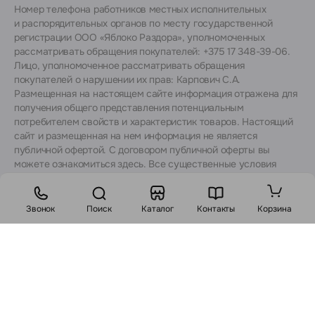
Номер телефона работников местных исполнительных
и распорядительных органов по месту государственной
регистрации ООО «Яблоко Раздора», уполномоченных
рассматривать обращения покупателей: +375 17 348-39-06.
Лицо, уполномоченное рассматривать обращения
покупателей о нарушении их прав: Карпович С.А.
Размещенная на настоящем сайте информация отражена для
получения общего представления потенциальным
потребителем свойств и характеристик товаров. Настоящий
сайт и размещенная на нем информация не является
публичной офертой. С договором публичной оферты вы
можете ознакомиться
здесь
. Все существенные условия
договора купли-продажи утверждаются после согласования
с консультантами.
Звонок
Поиск
Каталог
Контакты
Корзина
Стоимость:
1400
BYN
1722 BYN
В корзину
Заказ в 1 клик