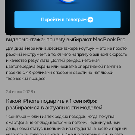
известно на сегодня, — и главное, разобрались, что с этим
делать белорусскому покупателю.
Перейти в телеграм
30 июля 2026 г.
Лучшие ноутбуки для дизайнеров и
видеомонтажа: почему выбирают MacBook Pro
Для дизайнера или видеомонтажёра ноутбук — это не просто
рабочий инструмент, а то, от чего напрямую зависит скорость
и качество результата. Долгий рендер, неточная
цветопередача экрана или нехватка оперативной памяти в
проекте с 4K-роликами способны свести на нет любой
творческий процесс.
24 июля 2026 г.
Какой iPhone подарить к 1 сентября:
разбираемся в актуальности моделей
1 сентября — один из тех редких поводов, когда покупка
смартфона не откладывается «на потом». Первый учебный
день, новый статус школьника или студента, а часто и первый
«взрослый» телефон в жизни. Именно поэтому в конце лета