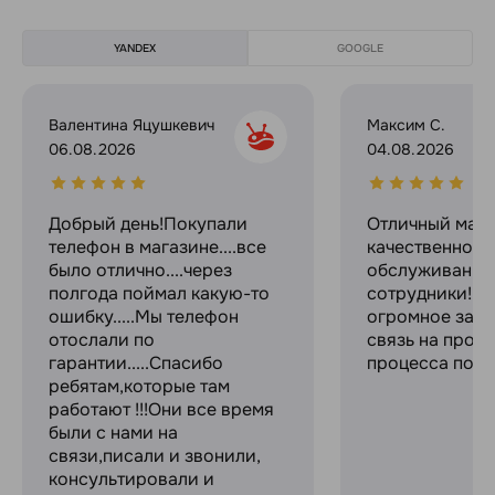
YANDEX
GOOGLE
Валентина Яцушкевич
Максим С.
06.08.2026
04.08.2026
Добрый день!Покупали
Отличный мага
телефон в магазине....все
качественное
было отлично....через
обслуживание
полгода поймал какую-то
сотрудники! С
ошибку.....Мы телефон
огромное за с
отослали по
связь на прот
гарантии.....Спасибо
процесса поку
ребятам,которые там
работают !!!Они все время
были с нами на
связи,писали и звонили,
консультировали и