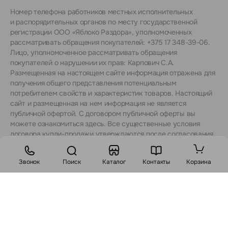
Номер телефона работников местных исполнительных
и распорядительных органов по месту государственной
регистрации ООО «Яблоко Раздора», уполномоченных
рассматривать обращения покупателей: +375 17 348-39-06.
Лицо, уполномоченное рассматривать обращения
покупателей о нарушении их прав: Карпович С.А.
Размещенная на настоящем сайте информация отражена для
получения общего представления потенциальным
потребителем свойств и характеристик товаров. Настоящий
сайт и размещенная на нем информация не является
публичной офертой. С договором публичной оферты вы
можете ознакомиться
здесь
. Все существенные условия
договора купли-продажи утверждаются после согласования
с консультантами.
Звонок
Поиск
Каталог
Контакты
Корзина
Стоимость:
В корзину
Заказ в 1 клик