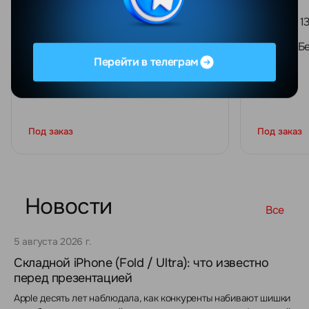
OnePlus 13 12GB/256GB китайская
OnePlus 1
версия, Белый
версия, Б
Перейти в телеграм
Под заказ
Под заказ
Новости
Все
5 августа 2026 г.
Складной iPhone (Fold / Ultra): что известно
перед презентацией
Apple десять лет наблюдала, как конкуренты набивают шишки