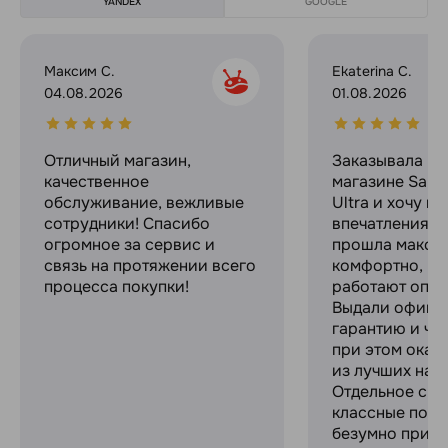
YANDEX
GOOGLE
Максим С.
Ekaterina C.
04.08.2026
01.08.2026
Отличный магазин,
Заказывала в 
качественное
магазине Sams
обслуживание, вежливые
Ultra и хочу п
сотрудники! Спасибо
впечатлениями
огромное за сервис и
прошла макси
связь на протяжении всего
комфортно, ре
процесса покупки!
работают опер
Выдали офици
гарантию и че
при этом оказ
из лучших на р
Отдельное спа
классные пода
безумно прият