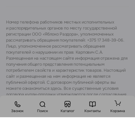
Номер телефона работников местных исполнительных
и распорядительных органов по месту государственной
регистрации ООО «Яблоко Раздора», уполномоченных
рассматривать обращения покупателей: +375 17 348-39-06.
Лицо, уполномоченное рассматривать обращения
покупателей о нарушении их прав: Карпович С.А.
Размещенная на настоящем сайте информация отражена для
получения общего представления потенциальным
потребителем свойств и характеристик товаров. Настоящий
сайт и размещенная на нем информация не является
публичной офертой. С договором публичной оферты вы
можете ознакомиться
здесь
. Все существенные условия
договора купли-продажи утверждаются после согласования
с консультантами.
Звонок
Поиск
Каталог
Контакты
Корзина
Стоимость: