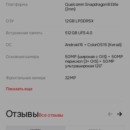
Платформа
Qualcomm Snapdragon 8 Elite
(3 nm)
ОЗУ
12 GB LPDDR5X
Встроенная память
512 GB UFS 4.0
ОС
Android 15 + ColorOS 15 (Китай)
Основная камера
50 MP (широкая с OIS) + 50 MP
перископ (3× OIS) + 50 MP
ультраширокая 120°
Фронтальная камера
32 MP
Показать еще
Отзывы
Все отзывы