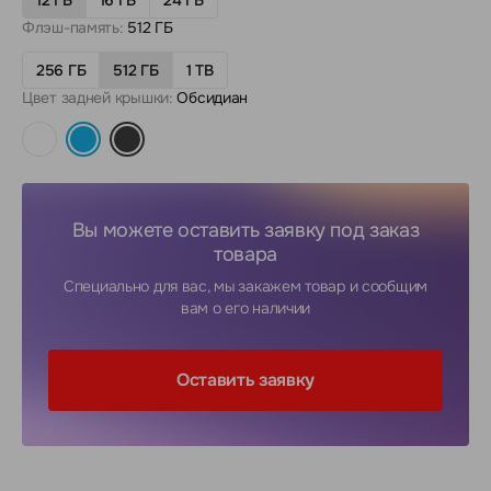
Флэш-память:
512 ГБ
256 ГБ
512 ГБ
1 TB
Цвет задней крышки:
Обсидиан
Вы можете оставить заявку под заказ
товара
Специально для вас, мы закажем товар и сообщим
вам о его наличии
Оставить заявку