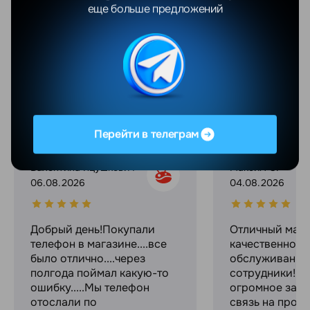
еще больше предложений
Показать еще
Отзывы
Все отзывы
YANDEX
GOOGLE
Перейти в телеграм
Валентина Яцушкевич
Максим С.
06.08.2026
04.08.2026
Добрый день!Покупали
Отличный мага
телефон в магазине....все
качественное
было отлично....через
обслуживание
полгода поймал какую-то
сотрудники! С
ошибку.....Мы телефон
огромное за с
отослали по
связь на прот