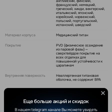
английский, финский,
французский, немецкий,
греческий, хинди, венгерский,
итальянский, японский,
корейский, норвежский,
польский, португальский,
испанский, шведский
Материал корпуса
Медицинский титан
Покрытие
PVD (физическое осаждение
из паровой фазы) —
сверхтвёрдое покрытие на
всех отделках для
повышенной устойчивости к
царапинам
Внутренняя поверхность
Неаллергенная титановая
оболочка, не содержит BPA
Доступные цвета / отделки
Black (чёрный), Silver
(серебристый), Stealth
(матовый тёмно-серый),
Еще больше акций и скидок
Brushed Silver (щеточное
серебро), Gold (золотой), Deep
В нашем telegram канале Вы можете увидеть
Rose (медно-розовый)