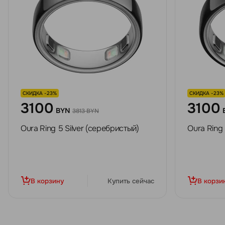
СКИДКА -23%
СКИДКА -23%
3100
3100
BYN
3813 BYN
Oura Ring 5 Silver (серебристый)
Oura Ring 
В корзину
Купить сейчас
В корзи