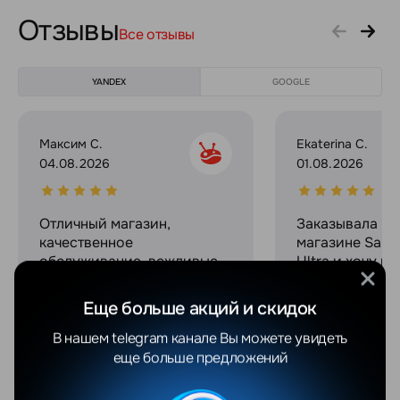
Отзывы
Все отзывы
YANDEX
GOOGLE
Максим С.
Ekaterina C.
04.08.2026
01.08.2026
Отличный магазин,
Заказывала в 
качественное
магазине Sams
обслуживание, вежливые
Ultra и хочу п
сотрудники! Спасибо
впечатлениями
огромное за сервис и
прошла макси
Еще больше акций и скидок
связь на протяжении всего
комфортно, ре
процесса покупки!
работают опер
В нашем telegram канале Вы можете увидеть
Выдали офици
еще больше предложений
гарантию и че
при этом оказ