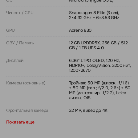
Чипсет / CPU
Snapdragon 8 Elite (3 nm),
2×4.32 GHz + 6×3.53 GHz
GPU
Adreno 830
ОЗУ / Память
12 GB LPDDR5X, 256 GB / 512
GB / 1 TB UFS 4.0
Дисплей
6.36″ LTPO OLED, 120 Hz,
HDR10+, Dolby Vision, 3200 нит,
1200×2670
Камеры (основные)
Тройная: 50 MP (широк.; f/1.6)
+ 50 MP (тел.; f/2.0, 2.6×) + 50
MP (ультрашир.; f/2.2), Leica-
линзы, OIS
Фронтальная камера
32 MP, видео до 4K
Показать еще