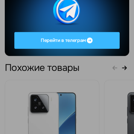
из лучших на р
Отдельное спа
классные пода
безумно прият
Персонал ...
Увидеть весь о
Перейти в телеграм
Похожие товары