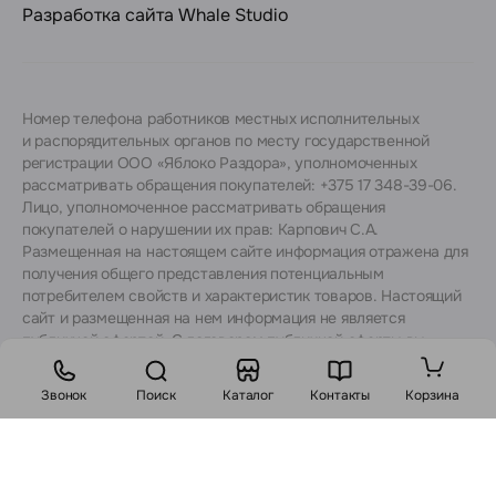
Разработка сайта
Whale Studio
Номер телефона работников местных исполнительных
и распорядительных органов по месту государственной
регистрации ООО «Яблоко Раздора», уполномоченных
рассматривать обращения покупателей: +375 17 348-39-06.
Лицо, уполномоченное рассматривать обращения
покупателей о нарушении их прав: Карпович С.А.
Размещенная на настоящем сайте информация отражена для
получения общего представления потенциальным
потребителем свойств и характеристик товаров. Настоящий
сайт и размещенная на нем информация не является
публичной офертой. С договором публичной оферты вы
можете ознакомиться
здесь
. Все существенные условия
договора купли-продажи утверждаются после согласования
Звонок
Поиск
Каталог
Контакты
Корзина
с консультантами.