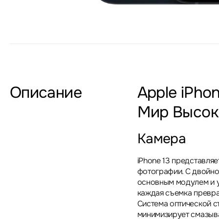
Описание
Apple iPho
Мир Высок
Камера
iPhone 13 представля
фотографии. С двойн
основным модулем и у
каждая съемка превра
Система оптической с
минимизирует смазыва