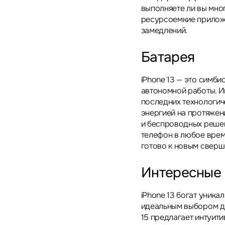
выполняете ли вы мно
ресурсоемкие приложе
замедлений.
Батарея
iPhone 13 — это симб
автономной работы. И
последних технологич
энергией на протяжен
и беспроводных реше
телефон в любое время
готово к новым сверш
Интересные
iPhone 13 богат уника
идеальным выбором дл
15 предлагает интуит