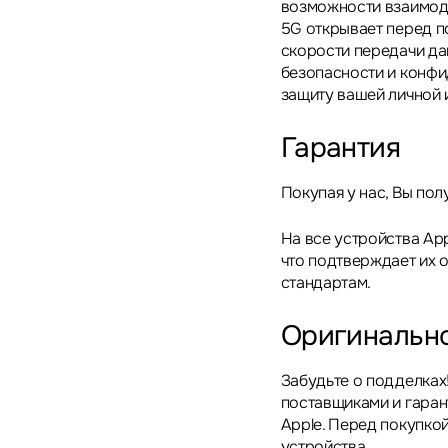
возможности взаимоде
5G открывает перед п
скорости передачи да
безопасности и конф
защиту вашей личной
Гарантия
Покупая у нас, Вы пол
На все устройства App
что подтверждает их 
стандартам.
Оригинальн
Забудьте о подделках
поставщиками и гара
Apple. Перед покупкой
устройства.