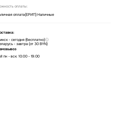
ожность оплаты:
аличная оплата(ЕРИП)
|
Наличные
оставка:
инск - сегодня (бесплатно)
еларусь - завтра (от 30 BYN)
амовывоз
ll пн - вск: 10:00 - 19:00