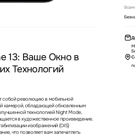
Возм
Безн
Д
М
Б
ne 13: Ваше Окно в
С
nu
их Технологий
ет собой революцию в мобильной
ой камерой, обладающей обновленным
лучшенной технологией Night Mode,
щается в художественное произведение.
табилизации изображений (OIS)
ние, что позволяет вам запечатлеть