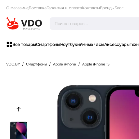
О магазине
Доставка
Гарантия и оплата
Контакты
Бренды
Блог
Все товары
Смартфоны
Ноутбуки
Умные часы
Аксессуары
Техн
VDO.BY
/
Смартфоны
/
Apple iPhone
/
Apple iPhone 13