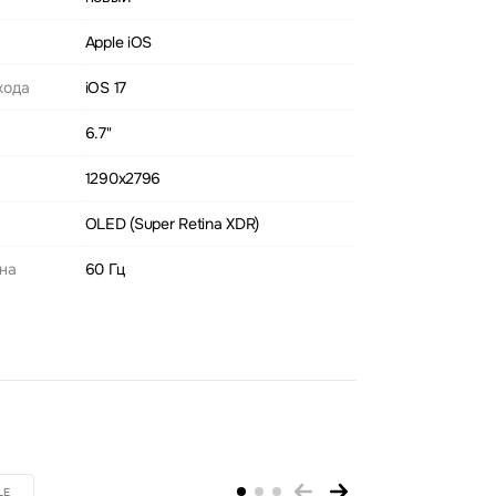
Apple iOS
хода
iOS 17
6.7"
1290x2796
OLED (Super Retina XDR)
ана
60 Гц
LE