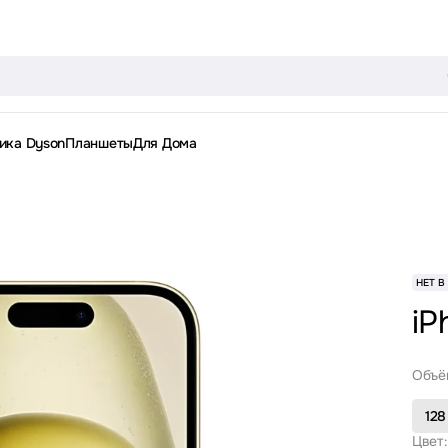
ика Dyson
Планшеты
Для Дома
НЕТ В
iP
Объё
128
Цвет: