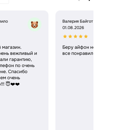
мило
Валерия Байгот
01.08.2026
 магазин.
Беру айфон не в первый раз,
чень вежливый и
все понравилось)
али гарантию,
лефон по очень
ене. Спасибо
ем очень
!! 😇❤️❤️