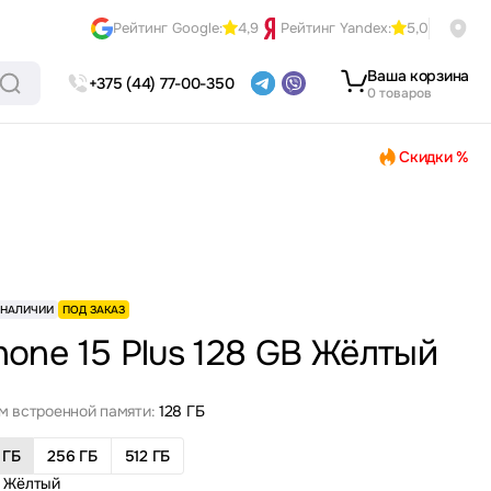
Рейтинг Google:
4,9
Рейтинг Yandex:
5,0
Ваша корзина
+375 (44) 77-00-350
0 товаров
Скидки %
 НАЛИЧИИ
ПОД ЗАКАЗ
hone 15 Plus 128 GB Жёлтый
м встроенной памяти:
128 ГБ
 ГБ
256 ГБ
512 ГБ
Жёлтый