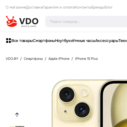
О магазине
Доставка
Гарантия и оплата
Контакты
Бренды
Блог
Все товары
Смартфоны
Ноутбуки
Умные часы
Аксессуары
Техн
VDO.BY
/
Смартфоны
/
Apple iPhone
/
iPhone 15 Plus