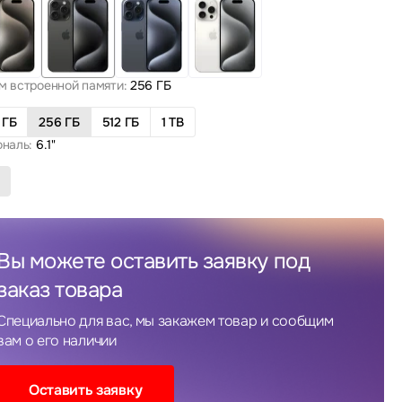
м встроенной памяти:
256 ГБ
 ГБ
256 ГБ
512 ГБ
1 TB
ональ:
6.1"
Вы можете оставить заявку под
заказ товара
Специально для вас, мы закажем товар и сообщим
вам о его наличии
Оставить заявку