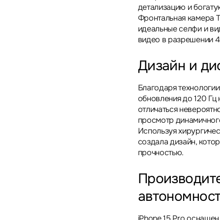
детализацию и богату
Фронтальная камера Tr
идеальные селфи и ви
видео в разрешении 4
Дизайн и ди
Благодаря технологии
обновления до 120 Гц
отличаться невероятн
просмотр динамичного
Используя хирургическ
создала дизайн, кото
прочностью.
Производите
автономнос
iPhone 15 Pro оснаще