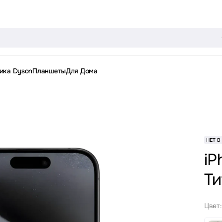
ика Dyson
Планшеты
Для Дома
НЕТ В
iP
Ти
Цвет: