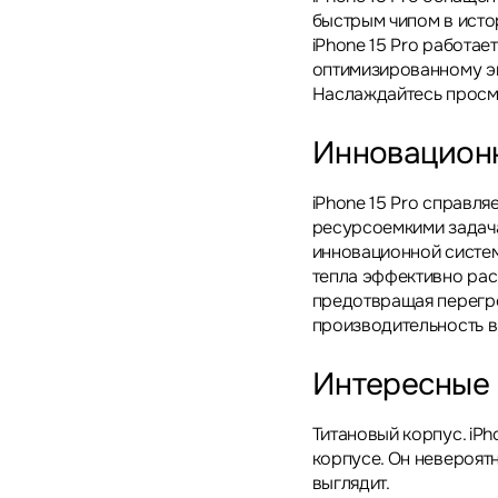
быстрым чипом в исто
iPhone 15 Pro работае
оптимизированному э
Наслаждайтесь просмо
Инновацион
iPhone 15 Pro справл
ресурсоемкими задач
инновационной систем
тепла эффективно рас
предотвращая перегр
производительность в
Интересные 
Титановый корпус. iPh
корпусе. Он невероятн
выглядит.