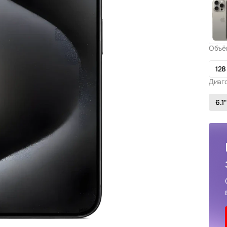
Объё
128
Диаг
6.1"