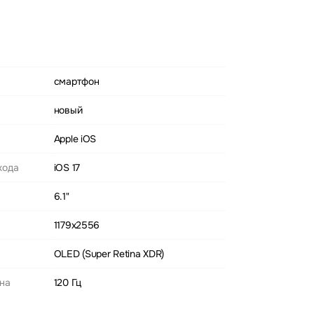
смартфон
новый
Apple iOS
хода
iOS 17
6.1"
1179x2556
OLED (Super Retina XDR)
ана
120 Гц