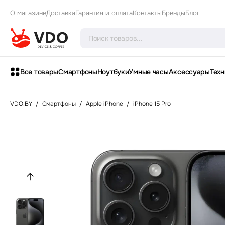
О магазине
Доставка
Гарантия и оплата
Контакты
Бренды
Блог
Все товары
Смартфоны
Ноутбуки
Умные часы
Аксессуары
Техн
VDO.BY
/
Смартфоны
/
Apple iPhone
/
iPhone 15 Pro