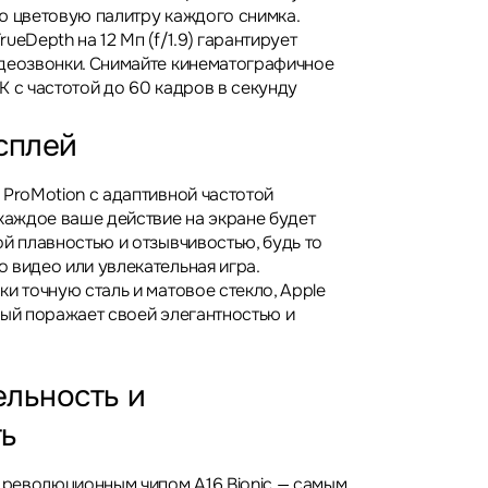
ю цветовую палитру каждого снимка.
ueDepth на 12 Мп (f/1.9) гарантирует
деозвонки. Снимайте кинематографичное
K с частотой до 60 кадров в секунду
сплей
 ProMotion с адаптивной частотой
 каждое ваше действие на экране будет
ой плавностью и отзывчивостью, будь то
 видео или увлекательная игра.
и точную сталь и матовое стекло, Apple
рый поражает своей элегантностью и
льность и
ть
н революционным чипом A16 Bionic — самым