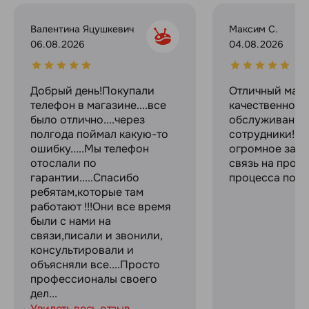
Валентина Яцушкевич
Максим С.
06.08.2026
04.08.2026
Добрый день!Покупали
Отличный мага
телефон в магазине....все
качественное
было отлично....через
обслуживание
полгода поймал какую-то
сотрудники! С
ошибку.....Мы телефон
огромное за с
отослали по
связь на прот
гарантии.....Спасибо
процесса поку
ребятам,которые там
работают !!!Они все время
были с нами на
связи,писали и звонили,
консультировали и
объясняли все....Просто
профессионалы своего
дел...
Увидеть весь отзыв