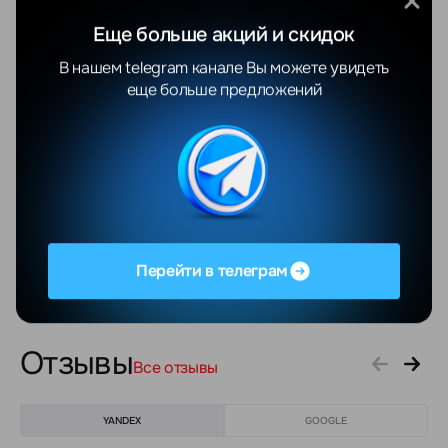
Назначение
потребительский
Еще больше акций и скидок
Операционная система
iOS
В нашем telegram канале Вы можете увидеть
еще больше предложений
Версия операционной
iOS 16
системы
Диагональ экрана
10.9"
Разрешение экрана
2360x1640
Матрица экрана
IPS
Перейти в телеграм
Показать еще
Отзывы
Все отзывы
YANDEX
GOOGLE