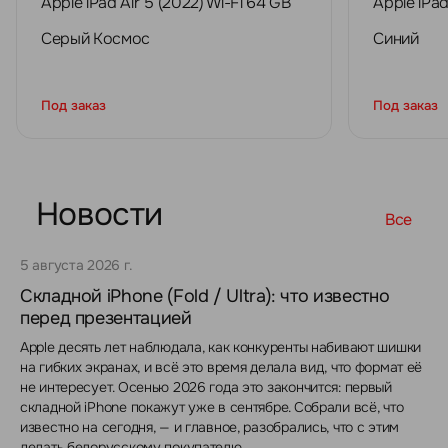
Apple iPad Air 5 (2022) Wi-Fi 64 GB
Apple iPad
Серый Космос
Синий
Под заказ
Под заказ
Новости
Все
5 августа 2026 г.
Складной iPhone (Fold / Ultra): что известно
перед презентацией
Apple десять лет наблюдала, как конкуренты набивают шишки
на гибких экранах, и всё это время делала вид, что формат её
не интересует. Осенью 2026 года это закончится: первый
складной iPhone покажут уже в сентябре. Собрали всё, что
известно на сегодня, — и главное, разобрались, что с этим
делать белорусскому покупателю.