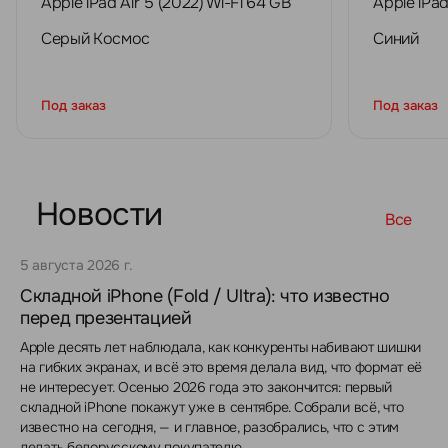
Apple iPad Air 5 (2022) Wi-Fi 64 GB
Apple iPad
Серый Космос
Синий
Под заказ
Под заказ
Новости
Все
5 августа 2026 г.
Складной iPhone (Fold / Ultra): что известно
перед презентацией
Apple десять лет наблюдала, как конкуренты набивают шишки
на гибких экранах, и всё это время делала вид, что формат её
не интересует. Осенью 2026 года это закончится: первый
складной iPhone покажут уже в сентябре. Собрали всё, что
известно на сегодня, — и главное, разобрались, что с этим
делать белорусскому покупателю.