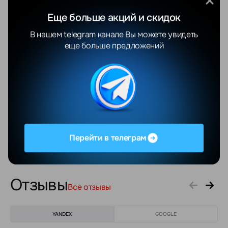
Назначение
потребительский
Еще больше акций и скидок
Операционная система
iOS
В нашем telegram канале Вы можете увидеть
еще больше предложений
Версия операционной
iOS 16
системы
Диагональ экрана
10.9"
Разрешение экрана
2360x1640
Матрица экрана
IPS
Перейти в телеграм
Показать еще
Отзывы
Все отзывы
YANDEX
GOOGLE