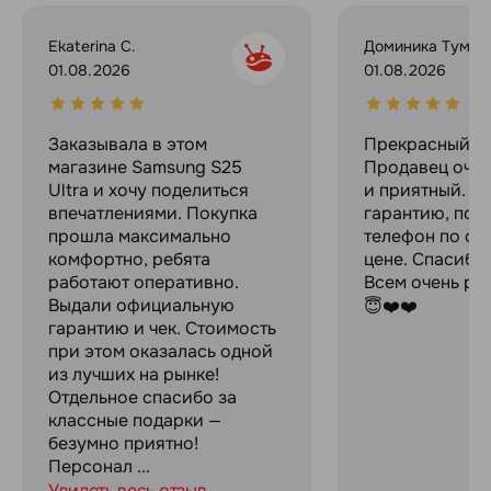
Ekaterina C.
Доминика Тумил
01.08.2026
01.08.2026
Заказывала в этом
Прекрасный ма
магазине Samsung S25
Продавец оче
Ultra и хочу поделиться
и приятный. Д
впечатлениями. Покупка
гарантию, пок
прошла максимально
телефон по оч
комфортно, ребята
цене. Спасибо
работают оперативно.
Всем очень ре
Выдали официальную
😇❤️❤️
гарантию и чек. Стоимость
при этом оказалась одной
из лучших на рынке!
Отдельное спасибо за
классные подарки —
безумно приятно!
Персонал ...
Увидеть весь отзыв