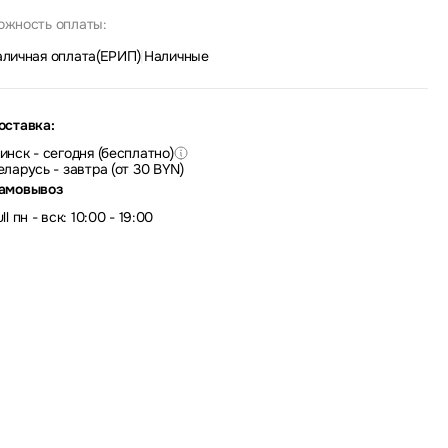
ожность оплаты:
аличная оплата(ЕРИП)
|
Наличные
оставка:
инск - сегодня (бесплатно)
еларусь - завтра (от 30 BYN)
амовывоз
ll пн - вск: 10:00 - 19:00