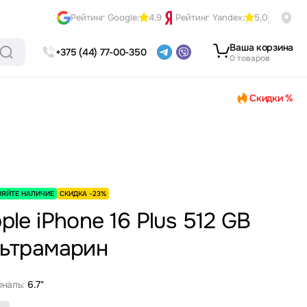
Рейтинг Google:
4,9
Рейтинг Yandex:
5,0
Ваша корзина
+375 (44) 77-00-350
0 товаров
Скидки %
НЯЙТЕ НАЛИЧИЕ
СКИДКА -23%
ple iPhone 16 Plus 512 GB
ьтрамарин
ональ:
6.7"