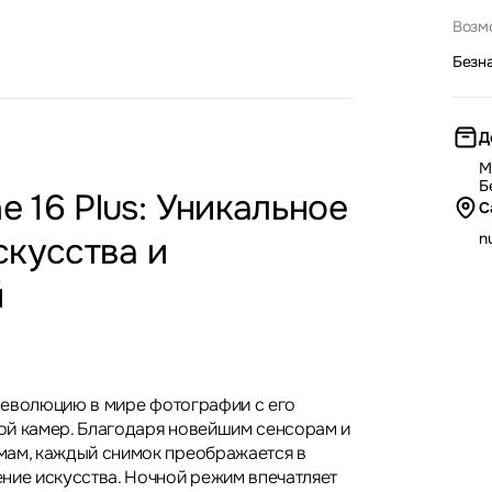
Возм
Безн
Д
М
Б
e 16 Plus: Уникальное
С
nu
скусства и
й
 революцию в мире фотографии с его
ой камер. Благодаря новейшим сенсорам и
мам, каждый снимок преображается в
ние искусства. Ночной режим впечатляет