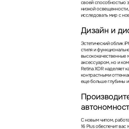
своей способностью з
низкой освещенности,
исследовать мир с но
Дизайн и ди
Эстетический облик iP
стиля и функциональн
высококачественные м
аксессуаром, но и ко
Retina XDR наделяет 
контрастными оттенк
еще больше глубины и
Производите
автономнос
С новым чипом, работ
16 Plus обеспечит ва