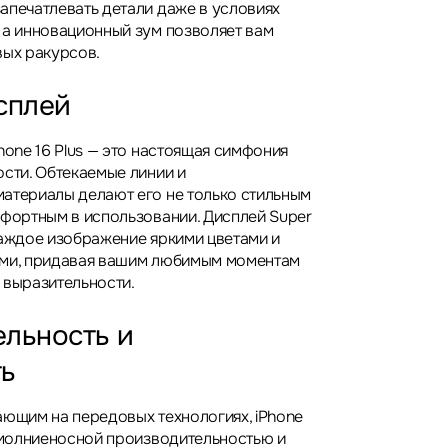
апечатлевать детали даже в условиях
 а инновационный зум позволяет вам
вых ракурсов.
сплей
hone 16 Plus — это настоящая симфония
ости. Обтекаемые линии и
атериалы делают его не только стильным
мфортным в использовании. Дисплей Super
каждое изображение яркими цветами и
ами, придавая вашим любимым моментам
 выразительности.
льность и
ть
ающим на передовых технологиях, iPhone
с молниеносной производительностью и