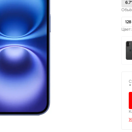
6.7
Объё
128
Цвет:
С
*
К
У