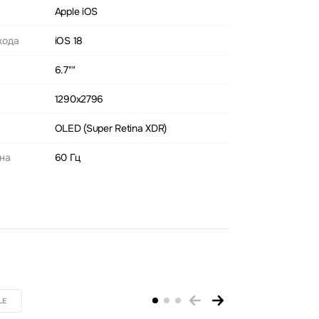
Apple iOS
хода
iOS 18
6.7""
1290x2796
OLED (Super Retina XDR)
ана
60 Гц
LE