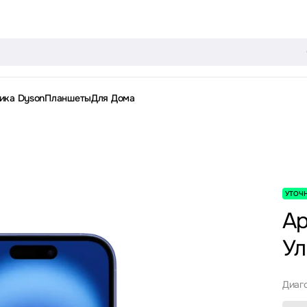
ика Dyson
Планшеты
Для Дома
УТОЧ
Ap
Ул
Диаг