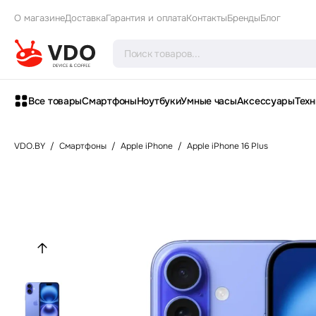
О магазине
Доставка
Гарантия и оплата
Контакты
Бренды
Блог
Все товары
Смартфоны
Ноутбуки
Умные часы
Аксессуары
Техн
VDO.BY
/
Смартфоны
/
Apple iPhone
/
Apple iPhone 16 Plus