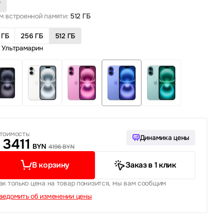
"
м встроенной памяти:
512 ГБ
 ГБ
256 ГБ
512 ГБ
Ультрамарин
тоимость:
Динамика цены
3411
BYN
4196 BYN
В корзину
Заказ в 1 клик
ак только цена на товар понизится, мы вам сообщим
ведомить об изменении цены