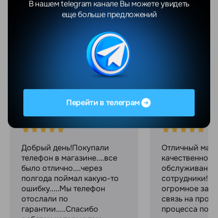
Показать еще
В нашем telegram канале Вы можете увидеть
еще больше предложений
Отзывы
Все отзывы
YANDEX
GOOGLE
Перейти в телеграм
Валентина Яцушкевич
Максим С.
06.08.2026
04.08.2026
Добрый день!Покупали
Отличный мага
телефон в магазине....все
качественное
было отлично....через
обслуживание
полгода поймал какую-то
сотрудники! С
ошибку.....Мы телефон
огромное за с
отослали по
связь на прот
гарантии.....Спасибо
процесса поку