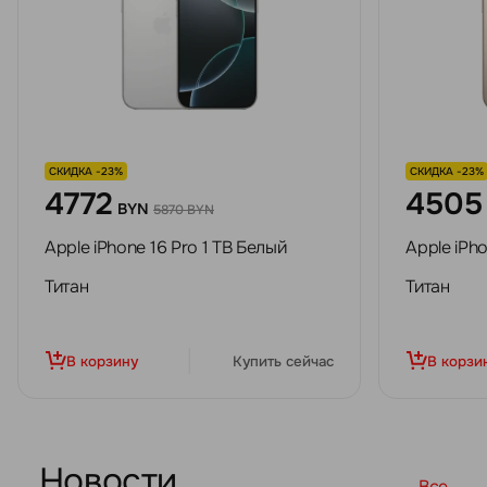
СКИДКА -23%
СКИДКА -23%
4772
4505
BYN
5870 BYN
Apple iPhone 16 Pro 1 TB Белый
Apple iPh
Титан
Титан
В корзину
Купить сейчас
В корзи
Новости
Все