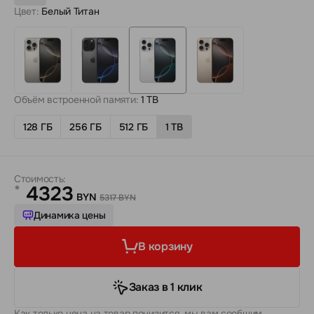
Цвет:
Белый Титан
Объём встроенной памяти:
1 TB
128 ГБ
256 ГБ
512 ГБ
1 TB
Стоимость:
4323
*
BYN
5317 BYN
Динамика цены
В корзину
Заказ в 1 клик
Как только цена на товар понизится, мы вам сообщим