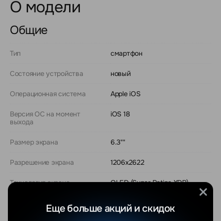
О модели
Общие
Тип
смартфон
Состояние устройства
новый
Операционная система
Apple iOS
Версия ОС на момент
iOS 18
выхода
Размер экрана
6.3""
Разрешение экрана
1206x2622
Технология экрана
OLED (Super Retina XDR)
Частота обновления экрана
120 Гц
Еще больше акций и скидок