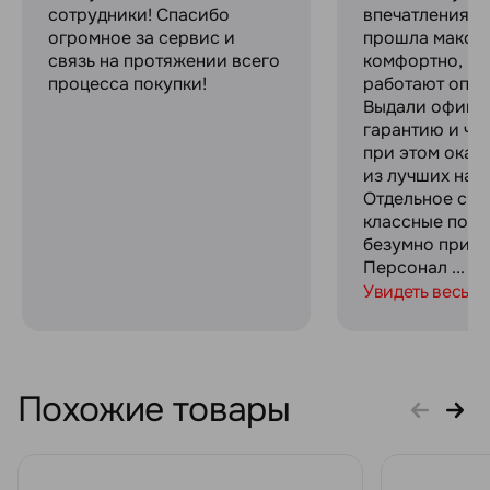
сотрудники! Спасибо
впечатлениями
огромное за сервис и
прошла макси
связь на протяжении всего
комфортно, ре
процесса покупки!
работают опер
Выдали офици
гарантию и че
при этом оказ
из лучших на р
Отдельное спа
классные пода
безумно прият
Персонал ...
Увидеть весь о
Похожие товары