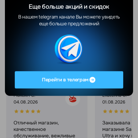
Автономность
До 30 ч воспроизведения
видео
Еще больше акций и скидок
В нашем telegram канале Вы можете увидеть
Защита
Ceramic Shield 2
еще больше предложений
Показать еще
Отзывы
Все отзывы
YANDEX
GOOGLE
Перейти в телеграм
Максим С.
Ekaterina C.
04.08.2026
01.08.2026
Отличный магазин,
Заказывала в 
качественное
магазине Sams
обслуживание, вежливые
Ultra и хочу п