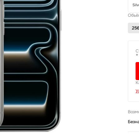
Silv
Объё
25
С
*
К
У
Возм
Безн