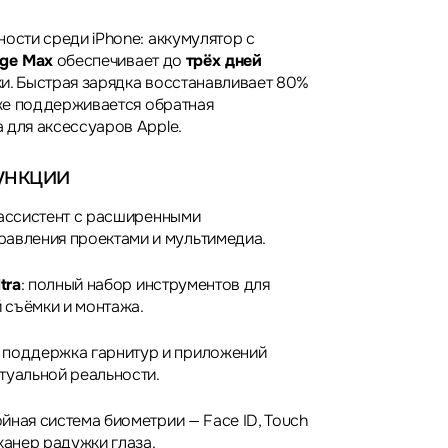
ости среди iPhone: аккумулятор с
rge Max
обеспечивает до
трёх дней
и. Быстрая зарядка восстанавливает 80%
кже поддерживается обратная
 для аксессуаров Apple.
ункции
 ассистент с расширенными
авления проектами и мультимедиа.
tra
: полный набор инструментов для
 съёмки и монтажа.
: поддержка гарнитур и приложений
туальной реальности.
ойная система биометрии — Face ID, Touch
канер радужки глаза.