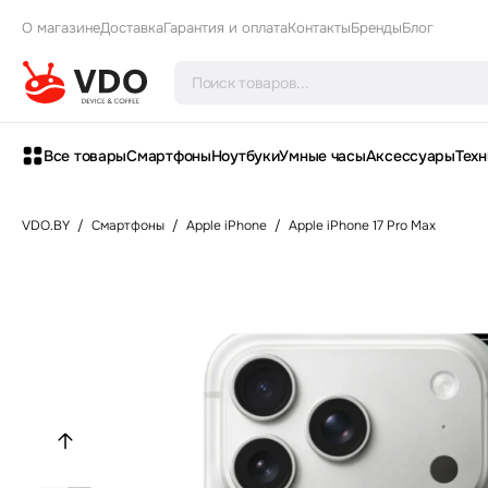
О магазине
Доставка
Гарантия и оплата
Контакты
Бренды
Блог
Все товары
Смартфоны
Ноутбуки
Умные часы
Аксессуары
Техн
VDO.BY
/
Смартфоны
/
Apple iPhone
/
Apple iPhone 17 Pro Max