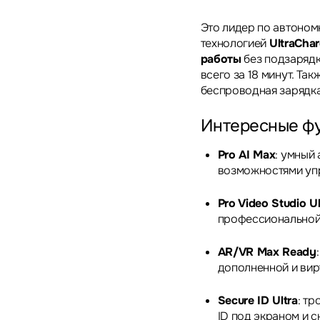
Это лидер по автономн
технологией
UltraCha
работы
без подзарядк
всего за 18 минут. Та
беспроводная зарядка
Интересные ф
Pro AI Max
: умный
возможностями упр
Pro Video Studio Ul
профессиональной
AR/VR Max Ready
дополненной и вир
Secure ID Ultra
: тр
ID под экраном и с