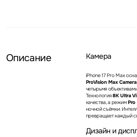
Описание
Камера
iPhone 17 Pro Max ос
ProVision Max Camera
четырьмя объективами
Технология
8K Ultra V
качества, а режим
Pro 
ночной съёмки. Интел
превращает каждый с
Дизайн и дисп