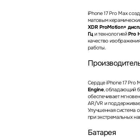
iPhone 17 Pro Max соз
матовым керамически
XDR ProMotion+ дисп
Гц
и технологией
Pro 
качество изображения
работы.
Производитель
Сердце iPhone 17 Pro
Engine
, обладающий 
обеспечивает мгновен
AR/VR и поддерживае
Улучшенная система о
при экстремальных на
Батарея