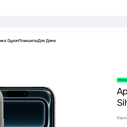
ика Dyson
Планшеты
Для Дома
УТОЧ
Ap
Si
Вариа