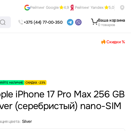
Рейтинг Google:
4,9
Рейтинг Yandex:
5,0
Ваша корзина
+375 (44) 77-00-350
0 товаров
Скидки %
НЯЙТЕ НАЛИЧИЕ
СКИДКА -23%
ple iPhone 17 Pro Max 256 GB
lver (серебристый) nano-SIM
ция цвета:
Silver