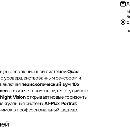
Д
М
Б
С
nu
нащён революционной системой
Quad
с усовершенствованным сенсором и
, включая
перископический зум 10x
.
ideo
позволяет снимать видео студийного
Night Vision
открывает новые горизонты
лектуальная система
AI-Max Portrait
нимок в профессиональный шедевр.
лей