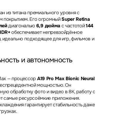
дан из титана премиального уровня с
м покрытием. Его огромный
Super Retina
лей
диагональю
6,9 дюйма
с частотой
144
HDR+
обеспечивает непревзойдённое
, идеально подходящее для игр, фильмов и
ность и автономность
 Max — процессор
A19 Pro Max Bionic Neural
беспрецедентной мощностью. Он
ную обработку фото и видео в 8K, работу с
т самые ресурсоёмкие приложения.
хлаждения гарантирует стабильность даже
грузках.