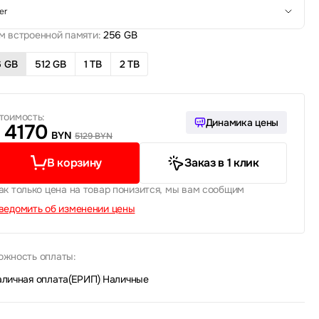
er
м встроенной памяти:
256 GB
6 GB
512 GB
1 TB
2 TB
тоимость:
Динамика цены
4170
BYN
5129 BYN
В корзину
Заказ в 1 клик
ак только цена на товар понизится, мы вам сообщим
ведомить об изменении цены
ожность оплаты:
аличная оплата(ЕРИП)
|
Наличные