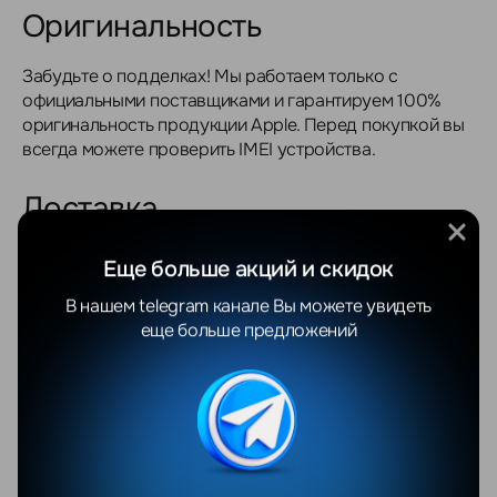
Оригинальность
Забудьте о подделках! Мы работаем только с
официальными поставщиками и гарантируем 100%
оригинальность продукции Apple. Перед покупкой вы
всегда можете проверить IMEI устройства.
Доставка
Мы осуществляем доставку по всей Беларуси: Минск,
Еще больше акций и скидок
Брест, Гродно, Витебск, Гомель, Могилёв и области.
В нашем telegram канале Вы можете увидеть
еще больше предложений
Жителям Минска доставка обойдется совершенно
бесплатно при покупке товара от 700 BYN, а
стоимость доставки по другим городам Беларуси
составит от 20 BYN
Оплата