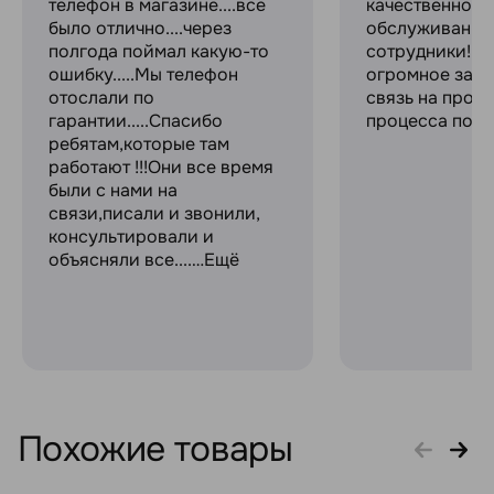
телефон в магазине....все
качественное
было отлично....через
обслуживание
полгода поймал какую-то
сотрудники! С
ошибку.....Мы телефон
огромное за с
отослали по
связь на прот
гарантии.....Спасибо
процесса поку
ребятам,которые там
работают !!!Они все время
были с нами на
связи,писали и звонили,
консультировали и
объясняли все....…Ещё
Похожие товары