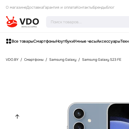
О магазине
Доставка
Гарантия и оплата
Контакты
Бренды
Блог
Все товары
Смартфоны
Ноутбуки
Умные часы
Аксессуары
Техн
VDO.BY
/
Смартфоны
/
Samsung Galaxy
/
Samsung Galaxy S23 FE