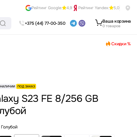
Рейтинг Google:
4,9
Рейтинг Yandex:
5,0
Ваша корзина
+375 (44) 77-00-350
0 товаров
Скидки %
 НАЛИЧИИ
ПОД ЗАКАЗ
laxy S23 FE 8/256 GB
лубой
Голубой