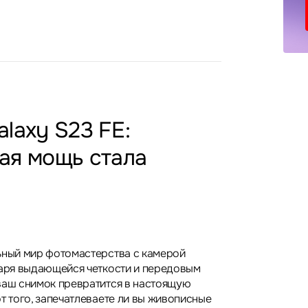
laxy S23 FE:
ая мощь стала
ьный мир фотомастерства с камерой
даря выдающейся четкости и передовым
ваш снимок превратится в настоящую
т того, запечатлеваете ли вы живописные