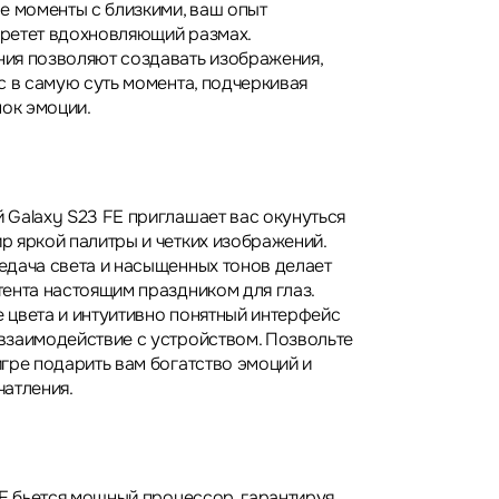
е моменты с близкими, ваш опыт
ретет вдохновляющий размах.
ия позволяют создавать изображения,
с в самую суть момента, подчеркивая
нок эмоции.
Galaxy S23 FE приглашает вас окунуться
 яркой палитры и четких изображений.
дача света и насыщенных тонов делает
ента настоящим праздником для глаз.
е цвета и интуитивно понятный интерфейс
заимодействие с устройством. Позвольте
гре подарить вам богатство эмоций и
атления.
FE бьется мощный процессор, гарантируя