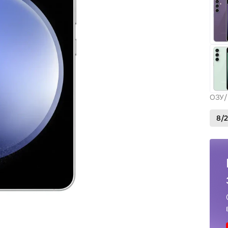
ОЗУ/
8/