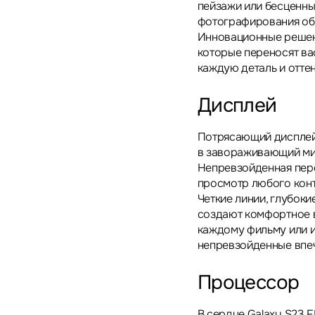
пейзажи или бесценны
фотографирования об
Инновационные решен
которые переносят ва
каждую деталь и отте
Дисплей
Потрясающий дисплей 
в завораживающий мир
Непревзойденная пере
просмотр любого конт
Четкие линии, глубоки
создают комфортное в
каждому фильму или и
непревзойденные впеч
Процессор
В сердце Galaxy S23 