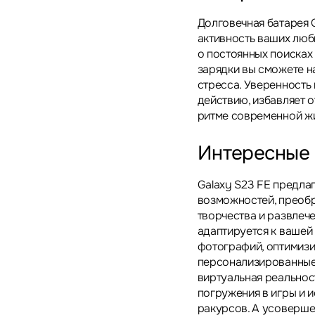
Долговечная батарея 
активность ваших люб
о постоянных поисках
зарядки вы сможете н
стресса. Уверенность 
действию, избавляет 
ритме современной ж
Интересные
Galaxy S23 FE предла
возможностей, преобр
творчества и развлеч
адаптируется к вашей
фотографий, оптимизи
персонализированные
виртуальная реальнос
погружения в игры и 
ракурсов. А усоверш