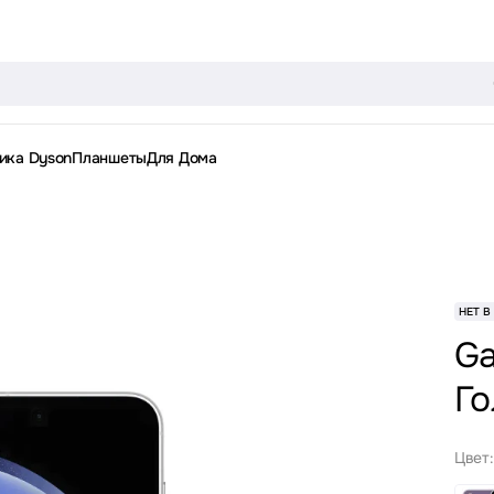
ика Dyson
Планшеты
Для Дома
НЕТ В
Ga
Го
Цвет: