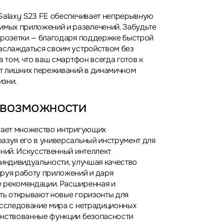
Galaxy S23 FE обеспечивает непрерывную
имых приложений и развлечений. Забудьте
 розетки — благодаря поддержке быстрой
аслаждаться своим устройством без
в том, что ваш смартфон всегда готов к
от лишних переживаний в динамичном
изни.
 возможности
гает множество интригующих
азуя его в универсальный инструмент для
ений. Искусственный интеллект
 индивидуальности, улучшая качество
руя работу приложений и даря
 рекомендации. Расширенная и
ть открывают новые горизонты для
исследование мира с нетрадиционных
енствованные функции безопасности