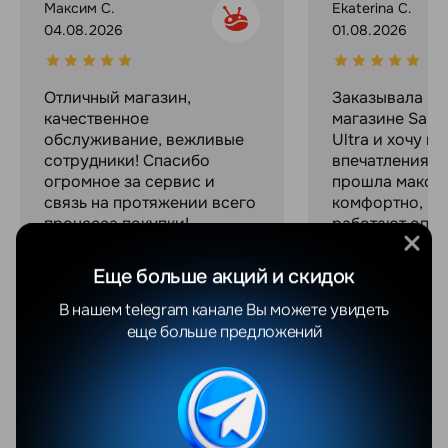
Максим С.
Ekaterina C.
04.08.2026
01.08.2026
Отличный магазин,
Заказывала в 
качественное
магазине Sams
обслуживание, вежливые
Ultra и хочу п
сотрудники! Спасибо
впечатлениями
огромное за сервис и
прошла макси
связь на протяжении всего
комфортно, ре
процесса покупки!
работают опер
Выдали офици
гарантию и че
Еще больше акций и скидок
при этом оказ
из лучших на р
В нашем telegram канале Вы можете увидеть
Отдельное спа
еще больше предложений
классные пода
безумно прият
Персонал ...
Увидеть весь о