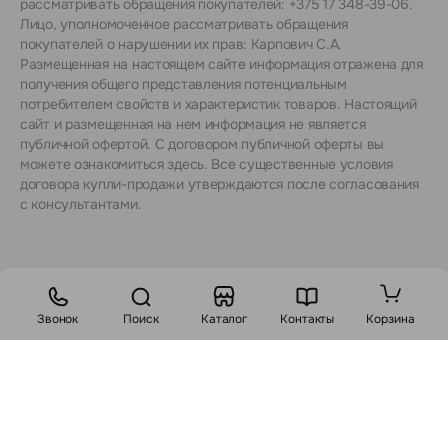
рассматривать обращения покупателей: +375 17 348-39-06.
Лицо, уполномоченное рассматривать обращения
покупателей о нарушении их прав: Карпович С.А.
Размещенная на настоящем сайте информация отражена для
получения общего представления потенциальным
потребителем свойств и характеристик товаров. Настоящий
сайт и размещенная на нем информация не является
публичной офертой. С договором публичной оферты вы
можете ознакомиться
здесь
. Все существенные условия
договора купли-продажи утверждаются после согласования
с консультантами.
Звонок
Поиск
Каталог
Контакты
Корзина
Стоимость:
1702
BYN
2093 BYN
В корзину
Заказ в 1 клик