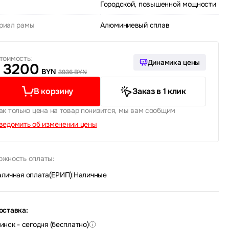
Городской, повышенной мощности
риал рамы
Алюминиевый сплав
тоимость:
Динамика цены
3200
BYN
3936 BYN
В корзину
Заказ в 1 клик
ак только цена на товар понизится, мы вам сообщим
ведомить об изменении цены
ожность оплаты:
аличная оплата(ЕРИП)
|
Наличные
оставка:
инск - сегодня (бесплатно)