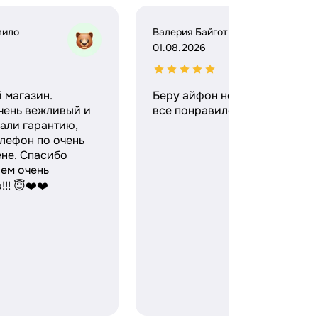
мило
Валерия Байгот
01.08.2026
 магазин.
Беру айфон не в первый раз,
чень вежливый и
все понравилось)
али гарантию,
лефон по очень
ене. Спасибо
ем очень
!! 😇❤️❤️