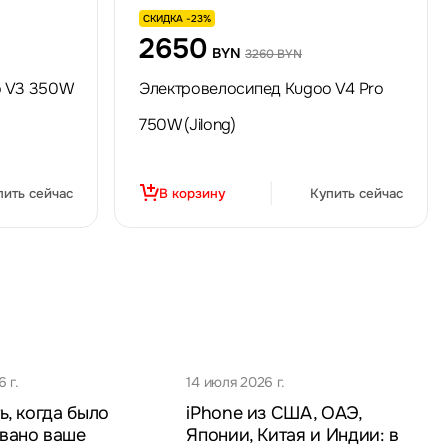
СКИДКА -23%
2650
BYN
3260 BYN
o V3 350W
Электровелосипед Kugoo V4 Pro
750W (Jilong)
пить сейчас
В корзину
Купить сейчас
 г.
14 июля 2026 г.
ь, когда было
iPhone из США, ОАЭ,
вано ваше
Японии, Китая и Индии: в