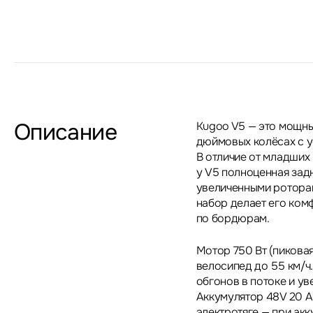
Описание
Kugoo V5 — это мощны
дюймовых колёсах с у
В отличие от младших 
у V5 полноценная зад
увеличенными роторам
набор делает его ком
по бордюрам.
Мотор 750 Вт (пиковая
велосипед до 55 км/ч.
обгонов в потоке и у
Аккумулятор 48V 20 А·
электротяге — при ак