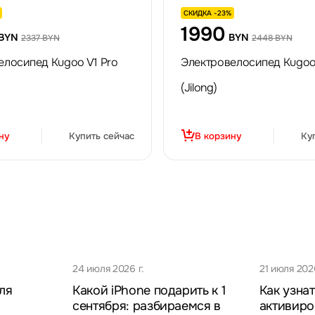
СКИДКА -23%
1990
BYN
BYN
2337 BYN
2448 BYN
елосипед Kugoo V1 Pro
Электровелосипед Kugo
(Jilong)
ну
Купить сейчас
В корзину
Ку
24 июля 2026 г.
21 июля 2026
ля
Какой iPhone подарить к 1
Как узнат
сентября: разбираемся в
активиро