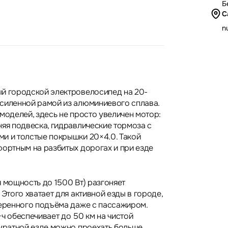
Б
С
nu
й городской электровелосипед на 20-
силенной рамой из алюминиевого сплава.
моделей, здесь не просто увеличен мотор:
няя подвеска, гидравлические тормоза с
и и толстые покрышки 20×4.0. Такой
фортным на разбитых дорогах и при езде
 мощность до 1500 Вт) разгоняет
 Этого хватает для активной езды в городе,
веренного подъёма даже с пассажиром.
ч обеспечивает до 50 км на чистой
куратной езде можно проехать больше.