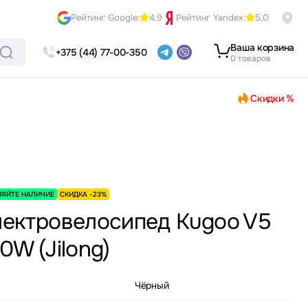
Рейтинг Google:
4,9
Рейтинг Yandex:
5,0
Ваша корзина
+375 (44) 77-00-350
0 товаров
Скидки %
НЯЙТЕ НАЛИЧИЕ
СКИДКА -23%
ектровелосипед Kugoo V5
0W (Jilong)
Чёрный