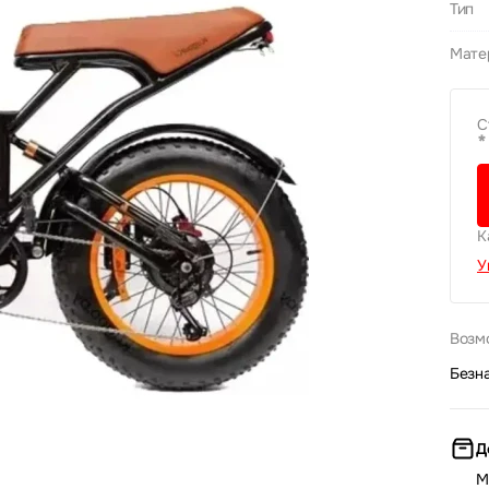
Тип
Мате
С
*
К
У
Возм
Безн
Д
М