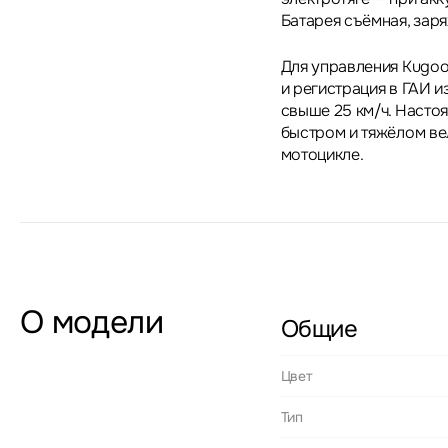
Батарея съёмная, заря
Для управления Kugoo
и регистрация в ГАИ 
свыше 25 км/ч. Насто
быстром и тяжёлом ве
мотоцикле.
О модели
Общие
Цвет
Тип