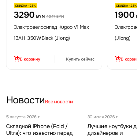
СКИДКА -23%
СКИДКА -23%
3290
1900
BYN
4047 BYN
Электровелосипед Kugoo V1 Max
Электров
13AH, 350W Black (Jilong)
(Jilong)
В корзину
Купить сейчас
В корзи
Новости
Все новости
5 августа 2026 г.
30 июля 2026 г.
Складной iPhone (Fold /
Лучшие ноутбуки д
Ultra): что известно перед
дизайнеров и