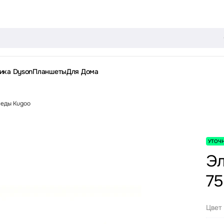
ика Dyson
Планшеты
Для Дома
еды Kugoo
УТОЧ
Эл
75
Цвет