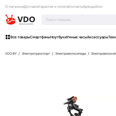
О магазине
Доставка
Гарантия и оплата
Контакты
Бренды
Блог
Все товары
Смартфоны
Ноутбуки
Умные часы
Аксессуары
Техн
VDO.BY
/
Электротранспорт
/
Электровелосипеды
/
Электровелосип