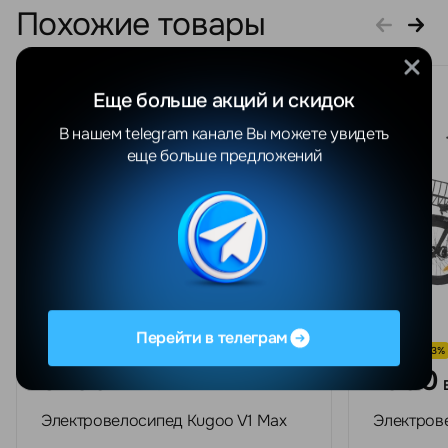
Похожие товары
Еще больше акций и скидок
В нашем telegram канале Вы можете увидеть
еще больше предложений
Перейти в телеграм
СКИДКА -23%
СКИДКА -23%
3290
1900
BYN
4047 BYN
Электровелосипед Kugoo V1 Max
Электров