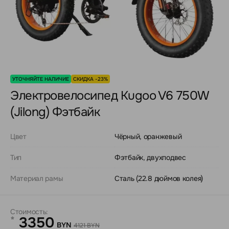
УТОЧНЯЙТЕ НАЛИЧИЕ
СКИДКА -23%
Электровелосипед Kugoo V6 750W
(Jilong) Фэтбайк
Цвет
Чёрный, оранжевый
Тип
Фэтбайк, двухподвес
Материал рамы
Сталь (22.8 дюймов колея)
Стоимость:
3350
*
BYN
4121 BYN