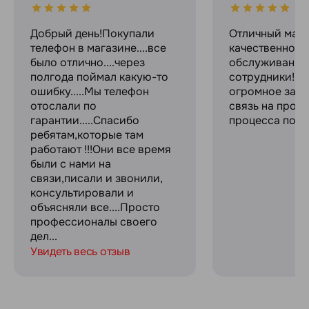
Добрый день!Покупали
Отличный мага
телефон в магазине....все
качественное
было отлично....через
обслуживание
полгода поймал какую-то
сотрудники! С
ошибку.....Мы телефон
огромное за с
отослали по
связь на прот
гарантии.....Спасибо
процесса поку
ребятам,которые там
работают !!!Они все время
были с нами на
связи,писали и звонили,
консультировали и
объясняли все....Просто
профессионалы своего
дел...
Увидеть весь отзыв