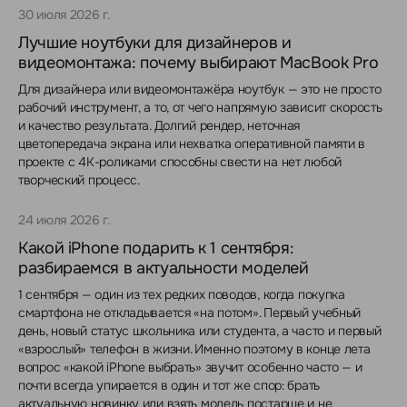
30 июля 2026 г.
Лучшие ноутбуки для дизайнеров и
видеомонтажа: почему выбирают MacBook Pro
Для дизайнера или видеомонтажёра ноутбук — это не просто
рабочий инструмент, а то, от чего напрямую зависит скорость
и качество результата. Долгий рендер, неточная
цветопередача экрана или нехватка оперативной памяти в
проекте с 4K-роликами способны свести на нет любой
творческий процесс.
24 июля 2026 г.
Какой iPhone подарить к 1 сентября:
разбираемся в актуальности моделей
1 сентября — один из тех редких поводов, когда покупка
смартфона не откладывается «на потом». Первый учебный
день, новый статус школьника или студента, а часто и первый
«взрослый» телефон в жизни. Именно поэтому в конце лета
вопрос «какой iPhone выбрать» звучит особенно часто — и
почти всегда упирается в один и тот же спор: брать
актуальную новинку или взять модель постарше и не