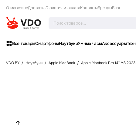
О магазине
Доставка
Гарантия и оплата
Контакты
Бренды
Блог
Все товары
Смартфоны
Ноутбуки
Умные часы
Аксессуары
Техн
VDO.BY
/
Ноутбуки
/
Apple MacBook
/
Apple Macbook Pro 14" M3 2023