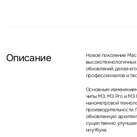
Описание
Новое поколение MacB
высокотехнологичных
обновлений, делая ег
профессионалов и тво
Основным изменением 
чипы M3, M3 Pro и M3 
нанометровой техноло
производительности. 
обновленную архитект
существенно улучшае
ноутбука.