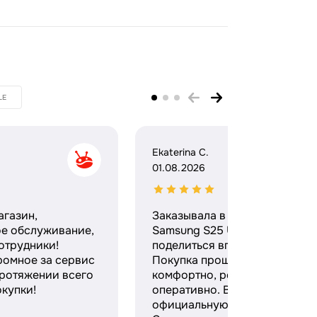
LE
Ekaterina C.
01.08.2026
агазин,
Заказывала в этом магазине
ое обслуживание,
Samsung S25 Ultra и хочу
отрудники!
поделиться впечатлениями.
ромное за сервис
Покупка прошла максимальн
протяжении всего
комфортно, ребята работают
купки!
оперативно. Выдали
официальную гарантию и чек