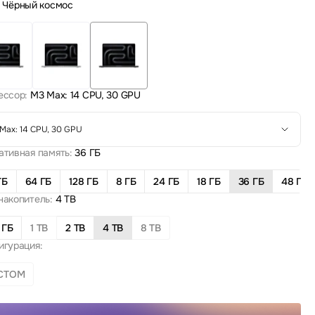
Чёрный космос
ессор:
M3 Max: 14 CPU, 30 GPU
Max: 14 CPU, 30 GPU
ативная память:
36 ГБ
ГБ
64 ГБ
128 ГБ
8 ГБ
24 ГБ
18 ГБ
36 ГБ
48 ГБ
накопитель:
4 TB
 ГБ
1 TB
2 TB
4 TB
8 TB
игурация:
СТОМ