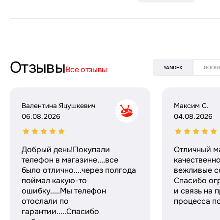
Отзывы
Все отзывы
YANDEX
GOOG
Валентина Яцушкевич
Максим С.
06.08.2026
04.08.2026
Добрый день!Покупали
Отличный м
телефон в магазине....все
качественн
было отлично....через полгода
вежливые с
поймал какую-то
Спасибо ог
ошибку.....Мы телефон
и связь на 
отослали по
процесса по
гарантии.....Спасибо