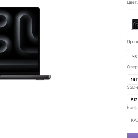
Цвет:
Проц
M3 
Опер
16 
SSD-
512
Конф
КА