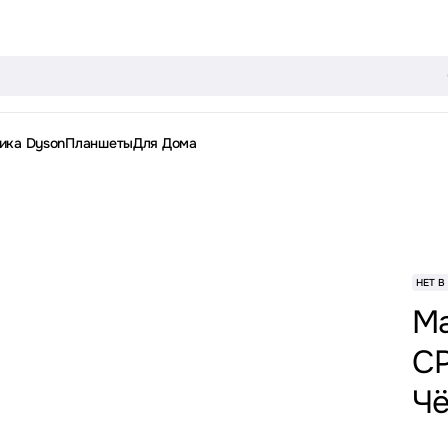
ика Dyson
Планшеты
Для Дома
НЕТ В
Ma
CP
Чё