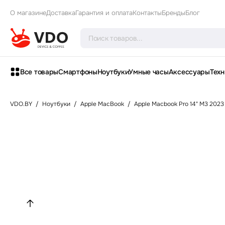
О магазине
Доставка
Гарантия и оплата
Контакты
Бренды
Блог
Все товары
Смартфоны
Ноутбуки
Умные часы
Аксессуары
Техн
VDO.BY
/
Ноутбуки
/
Apple MacBook
/
Apple Macbook Pro 14" M3 2023