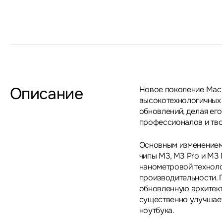
Описание
Новое поколение MacB
высокотехнологичных
обновлений, делая ег
профессионалов и тво
Основным изменением 
чипы M3, M3 Pro и M3 
нанометровой техноло
производительности. 
обновленную архитект
существенно улучшае
ноутбука.