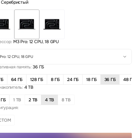
Серебристый
ессор:
M3 Pro: 12 CPU, 18 GPU
Pro: 12 CPU, 18 GPU
ативная память:
36 ГБ
ГБ
64 ГБ
128 ГБ
8 ГБ
24 ГБ
18 ГБ
36 ГБ
48 ГБ
накопитель:
4 TB
 ГБ
1 TB
2 TB
4 TB
8 TB
игурация:
СТОМ