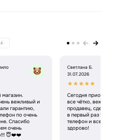
LE
мило
Светлана Б.
31.07.2026
 магазин.
Сегодня приобрёл телефон,
чень вежливый и
все чётко, вежливый
али гарантию,
продавец, сделали скидку, не
лефон по очень
в первый раз тут беру
ене. Спасибо
телефон и всегда все
ем очень
здорово!
!! 😇❤️❤️