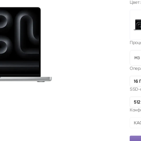
Цвет:
Проц
M3 
Опер
16 
SSD-
512
Конф
КА