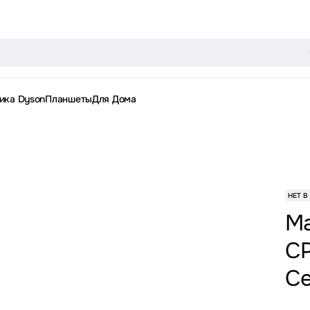
ика Dyson
Планшеты
Для Дома
НЕТ В
Ma
CP
С