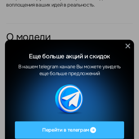
воплощения ваших идей в реальность.
О модели
Общие
Еще больше акций и скидок
Продуктовая линейка
Apple MacBook Pro
В нашем telegram канале Вы можете увидеть
еще больше предложений
Тип
классический
Состояние устройства
новый
Платформа (кодовое
Apple Silicon (2023)
название)
Процессор
Apple M3
Перейти в телеграм
Модель процессора
Apple M3 Pro (12 ядер)