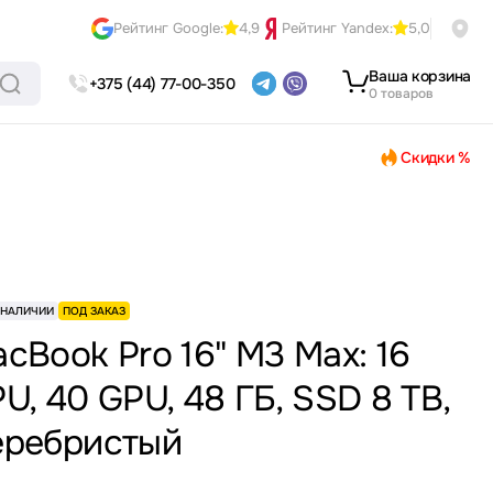
Рейтинг Google:
4,9
Рейтинг Yandex:
5,0
Ваша корзина
+375 (44) 77-00-350
0 товаров
Скидки %
 НАЛИЧИИ
ПОД ЗАКАЗ
cBook Pro 16" M3 Max: 16
U, 40 GPU, 48 ГБ, SSD 8 TB,
еребристый