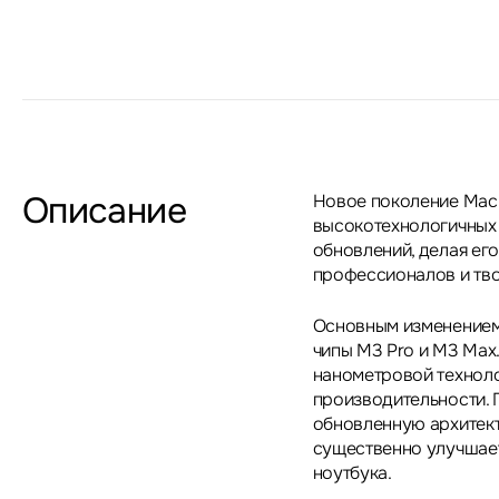
Описание
Новое поколение MacB
высокотехнологичных
обновлений, делая ег
профессионалов и тво
Основным изменением 
чипы M3 Pro и M3 Max.
нанометровой техноло
производительности. 
обновленную архитект
существенно улучшае
ноутбука.