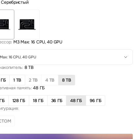
Серебристый
ессор:
M3 Max: 16 CPU, 40 GPU
Max: 16 CPU, 40 GPU
накопитель:
8 TB
 ГБ
1 TB
2 TB
4 TB
8 TB
ативная память:
48 ГБ
ГБ
128 ГБ
18 ГБ
36 ГБ
48 ГБ
96 ГБ
игурация:
СТОМ