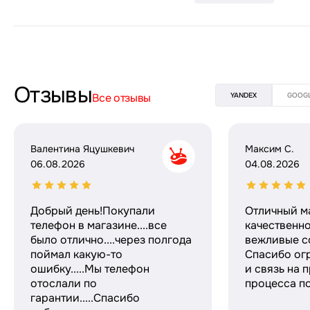
Отзывы
Все отзывы
YANDEX
GOOG
Валентина Яцушкевич
Максим С.
06.08.2026
04.08.2026
Добрый день!Покупали
Отличный м
телефон в магазине....все
качественн
было отлично....через полгода
вежливые с
поймал какую-то
Спасибо ог
ошибку.....Мы телефон
и связь на 
отослали по
процесса по
гарантии.....Спасибо