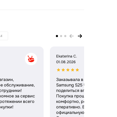
LE
Ekaterina C.
01.08.2026
агазин,
Заказывала в этом магазине
ое обслуживание,
Samsung S25 Ultra и хочу
отрудники!
поделиться впечатлениями.
ромное за сервис
Покупка прошла максимальн
протяжении всего
комфортно, ребята работают
купки!
оперативно. Выдали
официальную гарантию и чек