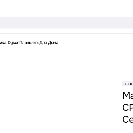
ика Dyson
Планшеты
Для Дома
НЕТ В
Ma
CP
С