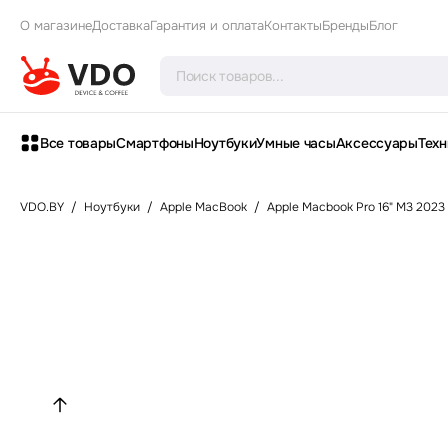
О магазине
Доставка
Гарантия и оплата
Контакты
Бренды
Блог
Все товары
Смартфоны
Ноутбуки
Умные часы
Аксессуары
Техн
VDO.BY
/
Ноутбуки
/
Apple MacBook
/
Apple Macbook Pro 16" M3 2023