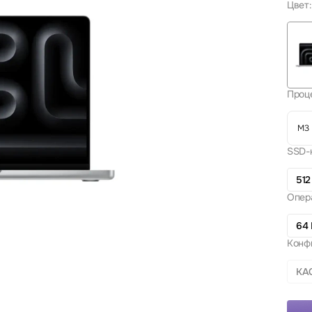
Цвет:
Проц
M3 
SSD-
512
Опер
64 
Конф
КА