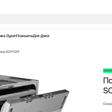
ика Dyson
Планшеты
Для Дома
ины SCHTOFF
УТОЧ
П
SC
Осно