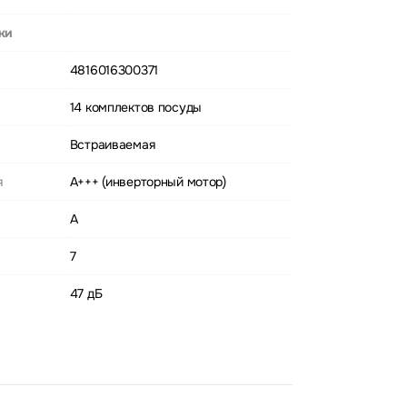
ки
4816016300371
14 комплектов посуды
Встраиваемая
я
A+++ (инверторный мотор)
A
7
47 дБ