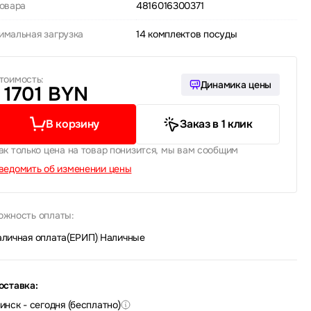
товара
4816016300371
имальная загрузка
14 комплектов посуды
тоимость:
Динамика цены
1701 BYN
В корзину
Заказ в 1 клик
ак только цена на товар понизится, мы вам сообщим
ведомить об изменении цены
ожность оплаты:
аличная оплата(ЕРИП)
|
Наличные
оставка:
инск - сегодня (бесплатно)