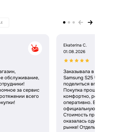
LE
Ekaterina C.
01.08.2026
агазин,
Заказывала в этом магазине
ое обслуживание,
Samsung S25 Ultra и хочу
отрудники!
поделиться впечатлениями.
ромное за сервис
Покупка прошла максимальн
протяжении всего
комфортно, ребята работают
купки!
оперативно. Выдали
официальную гарантию и чек
Стоимость при этом
оказалась одной из лучших н
рынке! Отдельное спасибо за