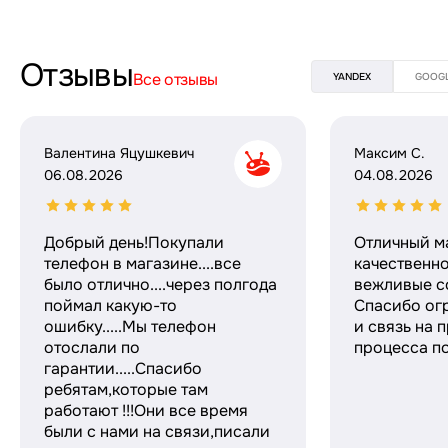
Отзывы
Все отзывы
YANDEX
GOOG
Валентина Яцушкевич
Максим С.
06.08.2026
04.08.2026
Добрый день!Покупали
Отличный м
телефон в магазине....все
качественн
было отлично....через полгода
вежливые с
поймал какую-то
Спасибо ог
ошибку.....Мы телефон
и связь на 
отослали по
процесса по
гарантии.....Спасибо
ребятам,которые там
работают !!!Они все время
были с нами на связи,писали