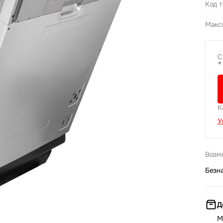
Код 
Макс
С
*
К
У
Возм
Безн
Д
М