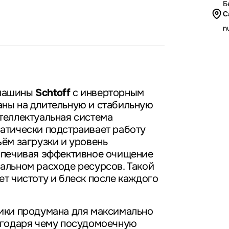
Б
С
nu
машины
Schtoff
с инверторным
ны на длительную и стабильную
теллектуальная система
атически подстраивает работу
ъём загрузки и уровень
спечивая эффективное очищение
альном расходе ресурсов. Такой
ет чистоту и блеск после каждого
ики продумана для максимально
агодаря чему посудомоечную