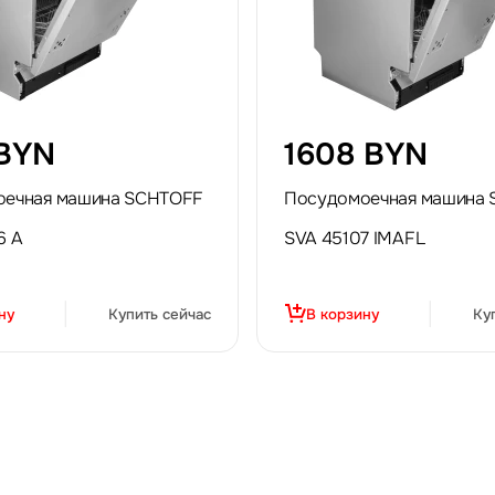
 BYN
1608 BYN
оечная машина SCHTOFF
Посудомоечная машина
6 A
SVA 45107 IMAFL
ну
Купить сейчас
В корзину
Ку