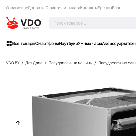
О магазине
Доставка
Гарантия и оплата
Контакты
Бренды
Блог
Все товары
Смартфоны
Ноутбуки
Умные часы
Аксессуары
Техн
VDO.BY
/
Для Дома
/
Посудомоечные машины
/
Посудомоечные маш