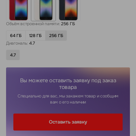
Объём встроенной памяти:
256 ГБ
64 ГБ
128 ГБ
256 ГБ
Диагональ:
4.7
4.7
Вы можете оставить заявку под заказ
товара
Специально для вас, мы закажем товар и сообщим
вам о его наличии
Оставить заявку