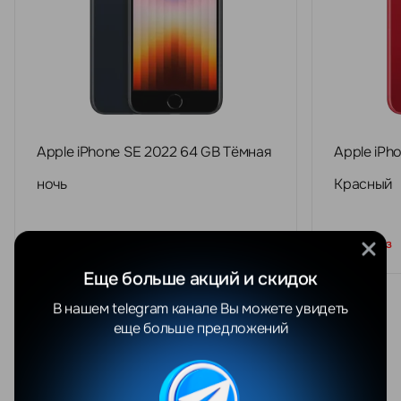
Apple iPhone SE 2022 64 GB Тёмная
Apple iPh
ночь
Красный
Под заказ
Под заказ
Еще больше акций и скидок
В нашем telegram канале Вы можете увидеть
еще больше предложений
Новости
Все
5 августа 2026 г.