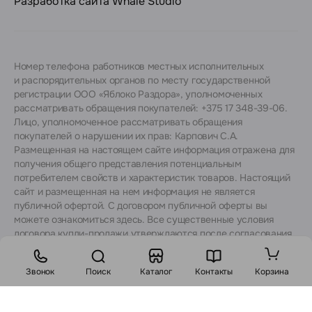
Разработка сайта
Whale Studio
Номер телефона работников местных исполнительных
и распорядительных органов по месту государственной
регистрации ООО «Яблоко Раздора», уполномоченных
рассматривать обращения покупателей: +375 17 348-39-06.
Лицо, уполномоченное рассматривать обращения
покупателей о нарушении их прав: Карпович С.А.
Размещенная на настоящем сайте информация отражена для
получения общего представления потенциальным
потребителем свойств и характеристик товаров. Настоящий
сайт и размещенная на нем информация не является
публичной офертой. С договором публичной оферты вы
можете ознакомиться
здесь
. Все существенные условия
договора купли-продажи утверждаются после согласования
с консультантами.
Звонок
Поиск
Каталог
Контакты
Корзина
Стоимость: