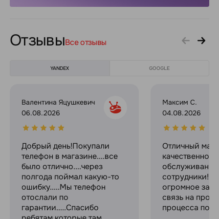
Отзывы
Все отзывы
YANDEX
GOOGLE
Валентина Яцушкевич
Максим С.
06.08.2026
04.08.2026
Добрый день!Покупали
Отличный мага
телефон в магазине....все
качественное
было отлично....через
обслуживание
полгода поймал какую-то
сотрудники! С
ошибку.....Мы телефон
огромное за с
отослали по
связь на прот
гарантии.....Спасибо
процесса поку
ребятам,которые там