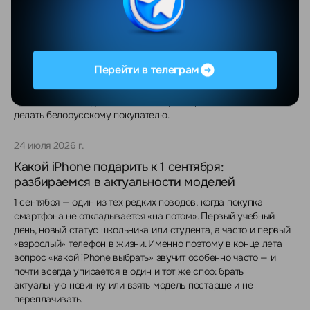
Складной iPhone (Fold / Ultra): что известно
перед презентацией
Apple десять лет наблюдала, как конкуренты набивают шишки
на гибких экранах, и всё это время делала вид, что формат её
Перейти в телеграм
не интересует. Осенью 2026 года это закончится: первый
складной iPhone покажут уже в сентябре. Собрали всё, что
известно на сегодня, — и главное, разобрались, что с этим
делать белорусскому покупателю.
24 июля 2026 г.
Какой iPhone подарить к 1 сентября:
разбираемся в актуальности моделей
1 сентября — один из тех редких поводов, когда покупка
смартфона не откладывается «на потом». Первый учебный
день, новый статус школьника или студента, а часто и первый
«взрослый» телефон в жизни. Именно поэтому в конце лета
вопрос «какой iPhone выбрать» звучит особенно часто — и
почти всегда упирается в один и тот же спор: брать
актуальную новинку или взять модель постарше и не
переплачивать.