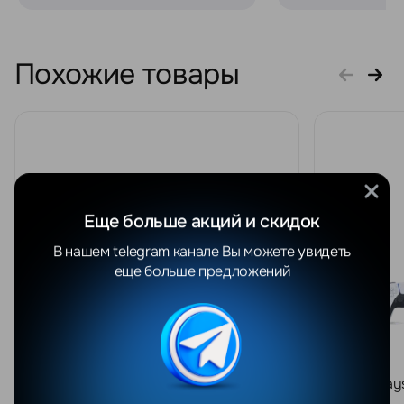
Похожие товары
Еще больше акций и скидок
В нашем telegram канале Вы можете увидеть
еще больше предложений
Sony PlayStation 5 Slim Digital
Sony Play