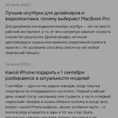
30 июля 2026 г.
Лучшие ноутбуки для дизайнеров и
видеомонтажа: почему выбирают MacBook Pro
Для дизайнера или видеомонтажёра ноутбук — это не просто
рабочий инструмент, а то, от чего напрямую зависит скорость
и качество результата. Долгий рендер, неточная
цветопередача экрана или нехватка оперативной памяти в
проекте с 4K-роликами способны свести на нет любой
творческий процесс.
24 июля 2026 г.
Какой iPhone подарить к 1 сентября:
разбираемся в актуальности моделей
1 сентября — один из тех редких поводов, когда покупка
смартфона не откладывается «на потом». Первый учебный
день, новый статус школьника или студента, а часто и первый
«взрослый» телефон в жизни. Именно поэтому в конце лета
вопрос «какой iPhone выбрать» звучит особенно часто — и
почти всегда упирается в один и тот же спор: брать
актуальную новинку или взять модель постарше и не