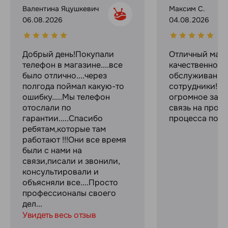
Валентина Яцушкевич
Максим С.
06.08.2026
04.08.2026
Добрый день!Покупали
Отличный мага
телефон в магазине....все
качественное
было отлично....через
обслуживание
полгода поймал какую-то
сотрудники! С
ошибку.....Мы телефон
огромное за с
отослали по
связь на прот
гарантии.....Спасибо
процесса поку
ребятам,которые там
работают !!!Они все время
были с нами на
связи,писали и звонили,
консультировали и
объясняли все....Просто
профессионалы своего
дел...
Увидеть весь отзыв