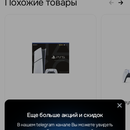
Похожие товары
Sony PlayStation 5 Slim Digital
Sony Play
Edition
Еще больше акций и скидок
В нашем telegram канале Вы можете увидеть