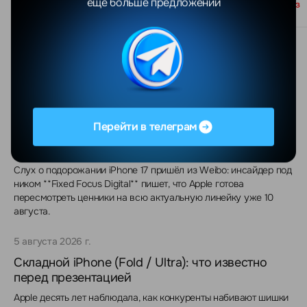
еще больше предложений
Под заказ
Под заказ
Новости
Все
9 августа 2026 г.
Перейти в телеграм
Инсайдер: iPhone 17 подорожает по всему миру
уже в понедельник
Слух о подорожании iPhone 17 пришёл из Weibo: инсайдер под
ником **Fixed Focus Digital** пишет, что Apple готова
пересмотреть ценники на всю актуальную линейку уже 10
августа.
5 августа 2026 г.
Складной iPhone (Fold / Ultra): что известно
перед презентацией
Apple десять лет наблюдала, как конкуренты набивают шишки