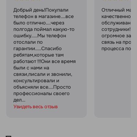
Добрый день!Покупали
Отличный мага
телефон в магазине....все
качественное
было отлично....через
обслуживание
полгода поймал какую-то
сотрудники! С
ошибку.....Мы телефон
огромное за с
отослали по
связь на прот
гарантии.....Спасибо
процесса поку
ребятам,которые там
работают !!!Они все время
были с нами на
связи,писали и звонили,
консультировали и
объясняли все....Просто
профессионалы своего
дел...
Увидеть весь отзыв