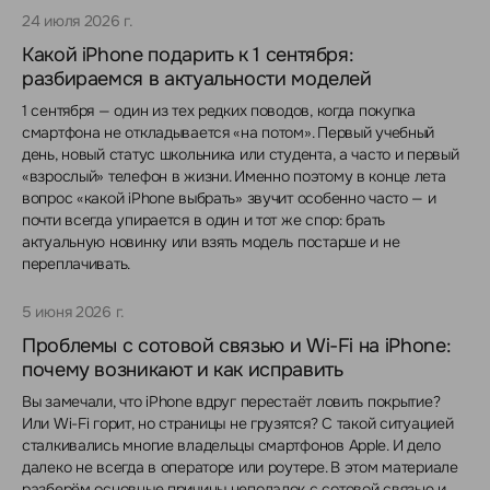
24 июля 2026 г.
Какой iPhone подарить к 1 сентября:
разбираемся в актуальности моделей
1 сентября — один из тех редких поводов, когда покупка
смартфона не откладывается «на потом». Первый учебный
день, новый статус школьника или студента, а часто и первый
«взрослый» телефон в жизни. Именно поэтому в конце лета
вопрос «какой iPhone выбрать» звучит особенно часто — и
почти всегда упирается в один и тот же спор: брать
актуальную новинку или взять модель постарше и не
переплачивать.
5 июня 2026 г.
Проблемы с сотовой связью и Wi-Fi на iPhone:
почему возникают и как исправить
Вы замечали, что iPhone вдруг перестаёт ловить покрытие?
Или Wi-Fi горит, но страницы не грузятся? С такой ситуацией
сталкивались многие владельцы смартфонов Apple. И дело
далеко не всегда в операторе или роутере. В этом материале
разберём основные причины неполадок с сотовой связью и