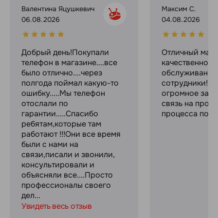
Валентина Яцушкевич
Максим С.
06.08.2026
04.08.2026
Добрый день!Покупали
Отличный мага
телефон в магазине....все
качественное
было отлично....через
обслуживание
полгода поймал какую-то
сотрудники! С
ошибку.....Мы телефон
огромное за с
отослали по
связь на прот
гарантии.....Спасибо
процесса поку
ребятам,которые там
работают !!!Они все время
были с нами на
связи,писали и звонили,
консультировали и
объясняли все....Просто
профессионалы своего
дел...
Увидеть весь отзыв