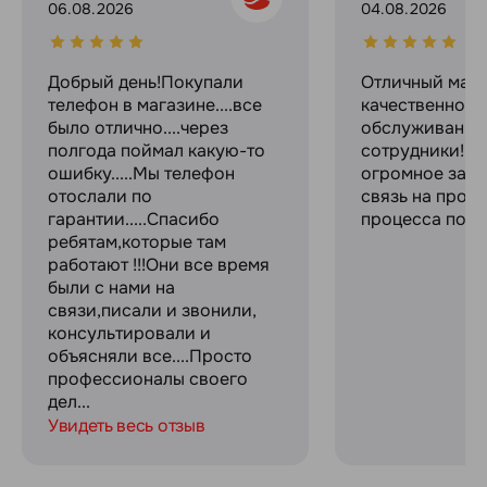
06.08.2026
04.08.2026
Добрый день!Покупали
Отличный мага
телефон в магазине....все
качественное
было отлично....через
обслуживание
полгода поймал какую-то
сотрудники! С
ошибку.....Мы телефон
огромное за с
отослали по
связь на прот
гарантии.....Спасибо
процесса поку
ребятам,которые там
работают !!!Они все время
были с нами на
связи,писали и звонили,
консультировали и
объясняли все....Просто
профессионалы своего
дел...
Увидеть весь отзыв