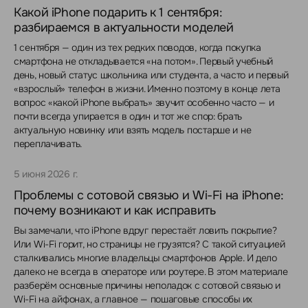
Какой iPhone подарить к 1 сентября:
разбираемся в актуальности моделей
1 сентября — один из тех редких поводов, когда покупка
смартфона не откладывается «на потом». Первый учебный
день, новый статус школьника или студента, а часто и первый
«взрослый» телефон в жизни. Именно поэтому в конце лета
вопрос «какой iPhone выбрать» звучит особенно часто — и
почти всегда упирается в один и тот же спор: брать
актуальную новинку или взять модель постарше и не
переплачивать.
5 июня 2026 г.
Проблемы с сотовой связью и Wi-Fi на iPhone:
почему возникают и как исправить
Вы замечали, что iPhone вдруг перестаёт ловить покрытие?
Или Wi-Fi горит, но страницы не грузятся? С такой ситуацией
сталкивались многие владельцы смартфонов Apple. И дело
далеко не всегда в операторе или роутере. В этом материале
разберём основные причины неполадок с сотовой связью и
Wi-Fi на айфонах, а главное — пошаговые способы их