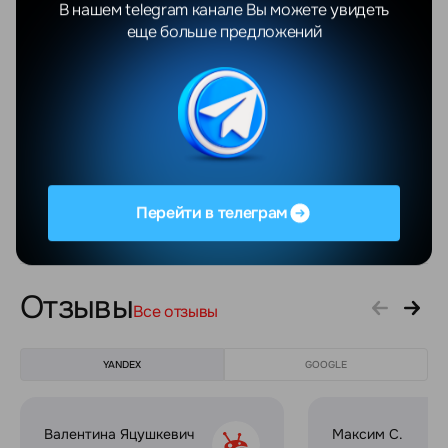
выхода
В нашем telegram канале Вы можете увидеть
еще больше предложений
Разрешение экрана
1170x2532
Технология экрана
OLED
Частота обновления экрана
60 Гц
Количество точек матрицы
12 Мп
основной камеры
Перейти в телеграм
Показать еще
Отзывы
Все отзывы
YANDEX
GOOGLE
Валентина Яцушкевич
Максим С.