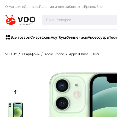
О магазине
Доставка
Гарантия и оплата
Контакты
Бренды
Блог
Все товары
Смартфоны
Ноутбуки
Умные часы
Аксессуары
Техн
VDO.BY
/
Смартфоны
/
Apple iPhone
/
Apple iPhone 12 Mini