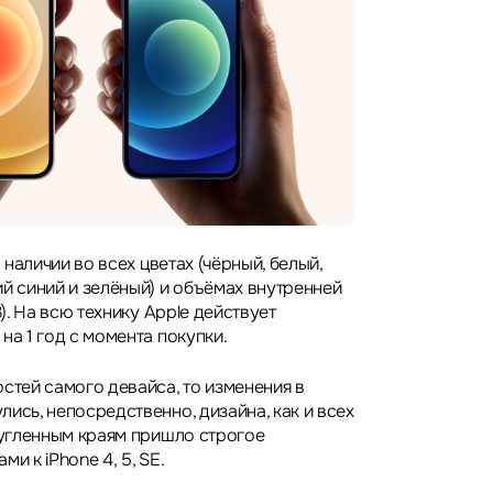
в наличии во всех цветах (чёрный, белый,
й синий и зелёный) и объёмах внутренней
B). На всю технику Apple действует
на 1 год с момента покупки.
стей самого девайса, то изменения в
ись, непосредственно, дизайна, как и всех
кругленным краям пришло строгое
и к iPhone 4, 5, SE.