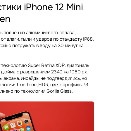
тики iPhone 12 Mini
een
 выполнен из алюминиевого сплава,
от влаги, пыли и ударов по стандарту IP68.
йно погружать в воду на 30 минут на
 технологию Super Retina XDR, диагональ
4 дюйма с разрешением 2340 на 1080 px.
ы экрана, инсайды не подтвердились, но
логии: True Tone, HDR, цветопрофиль P3.
нено по технологии Gorilla Glass.