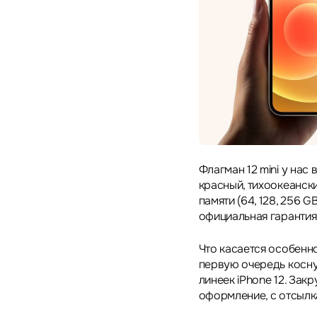
Флагман 12 mini у нас 
красный, тихоокеански
памяти (64, 128, 256 G
официальная гарантия 
Что касается особенно
первую очередь коснул
линеек iPhone 12. За
оформление, с отсылкам