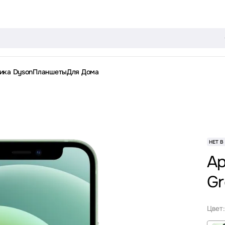
ика Dyson
Планшеты
Для Дома
НЕТ В
Ap
Gr
Цвет: