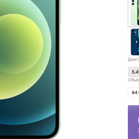
Диаг
5.4
Объё
64 