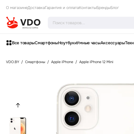
О магазине
Доставка
Гарантия и оплата
Контакты
Бренды
Блог
Все товары
Смартфоны
Ноутбуки
Умные часы
Аксессуары
Техн
VDO.BY
/
Смартфоны
/
Apple iPhone
/
Apple iPhone 12 Mini