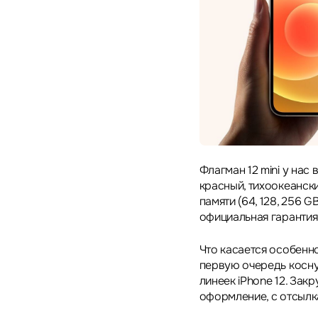
Флагман 12 mini у нас 
красный, тихоокеански
памяти (64, 128, 256 G
официальная гарантия 
Что касается особенно
первую очередь коснул
линеек iPhone 12. За
оформление, с отсылкам