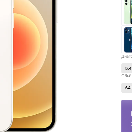
Диаг
5.4
Объё
64 