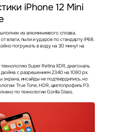
тики iPhone 12 Mini
e
 выполнен из алюминиевого сплава,
от влаги, пыли и ударов по стандарту IP68.
йно погружать в воду на 30 минут на
 технологию Super Retina XDR, диагональ
4 дюйма с разрешением 2340 на 1080 px.
ы экрана, инсайды не подтвердились, но
логии: True Tone, HDR, цветопрофиль P3.
нено по технологии Gorilla Glass.