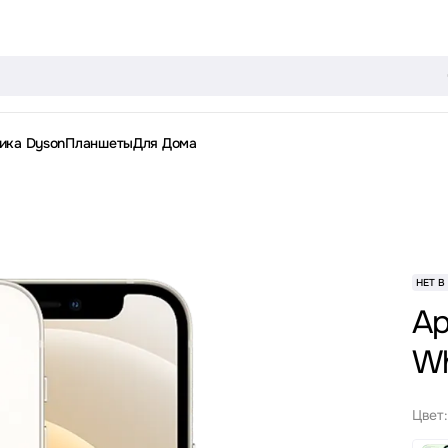
ика Dyson
Планшеты
Для Дома
НЕТ В
Ap
Wh
Цвет: