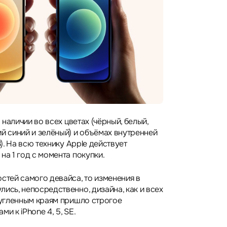
в наличии во всех цветах (чёрный, белый,
й синий и зелёный) и объёмах внутренней
B). На всю технику Apple действует
на 1 год с момента покупки.
стей самого девайса, то изменения в
ись, непосредственно, дизайна, как и всех
кругленным краям пришло строгое
и к iPhone 4, 5, SE.