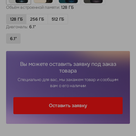
Объём встроенной памяти:
128 ГБ
128 ГБ
256 ГБ
512 ГБ
Диагональ:
6.1"
6.1"
Вы можете оставить заявку под заказ
товара
Специально для вас, мы закажем товар и сообщим
вам о его наличии
Оставить заявку