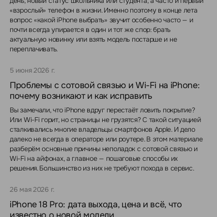
день, новый статус школьника или студента, а часто и первый
«взрослый» телефон в жизни. Именно поэтому в конце лета
вопрос «какой iPhone выбрать» звучит особенно часто — и
почти всегда упирается в один и тот же спор: брать
актуальную новинку или взять модель постарше и не
переплачивать.
5 июня 2026 г.
Проблемы с сотовой связью и Wi-Fi на iPhone:
почему возникают и как исправить
Вы замечали, что iPhone вдруг перестаёт ловить покрытие?
Или Wi-Fi горит, но страницы не грузятся? С такой ситуацией
сталкивались многие владельцы смартфонов Apple. И дело
далеко не всегда в операторе или роутере. В этом материале
разберём основные причины неполадок с сотовой связью и
Wi-Fi на айфонах, а главное — пошаговые способы их
решения. Большинство из них не требуют похода в сервис.
26 мая 2026 г.
iPhone 18 Pro: дата выхода, цена и всё, что
известно о новой модели