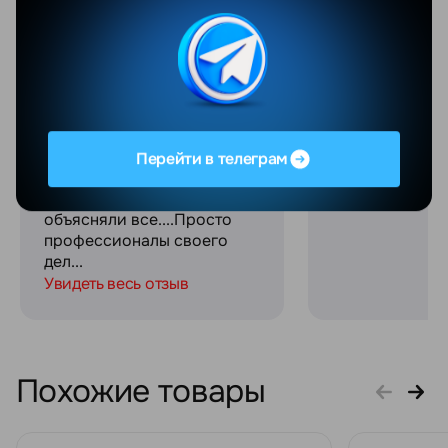
было отлично....через
обслуживание
полгода поймал какую-то
сотрудники! С
ошибку.....Мы телефон
огромное за с
отослали по
связь на прот
гарантии.....Спасибо
процесса поку
ребятам,которые там
работают !!!Они все время
были с нами на
Перейти в телеграм
связи,писали и звонили,
консультировали и
объясняли все....Просто
профессионалы своего
дел...
Увидеть весь отзыв
Похожие товары