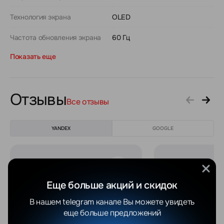
Технология экрана
OLED
Частота обновления экрана
60 Гц
Показать еще
Отзывы
Все отзывы
YANDEX
GOOGLE
Максим С.
Ekaterina C.
04.08.2026
01.08.2026
Еще больше акций и скидок
В нашем telegram канале Вы можете увидеть
Отличный магазин,
Заказывала в 
еще больше предложений
качественное
магазине Sams