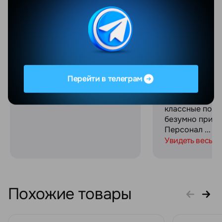
обслуживание, вежливые
Ultra и хочу п
сотрудники! Спасибо
впечатлениями
огромное за сервис и
прошла макси
связь на протяжении всего
комфортно, ре
процесса покупки!
работают опер
Выдали офици
гарантию и че
при этом оказ
Перейти в телеграм
из лучших на р
Отдельное спа
классные пода
безумно прият
Персонал ...
Увидеть весь о
Похожие товары