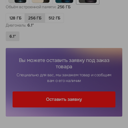
Объём встроенной памяти:
256 ГБ
128 ГБ
256 ГБ
512 ГБ
Диагональ:
6.1"
6.1"
Вы можете оставить заявку под заказ
товара
Специально для вас, мы закажем товар и сообщим
вам о его наличии
Оставить заявку