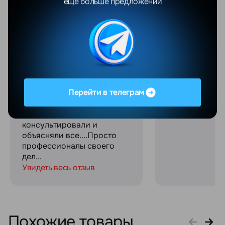
еще больше предложений
Добрый день!Покупали
Отличный мага
телефон в магазине....все
качественное
было отлично....через
обслуживание
полгода поймал какую-то
сотрудники! С
ошибку.....Мы телефон
огромное за с
отослали по
связь на прот
гарантии.....Спасибо
процесса поку
ребятам,которые там
Перейти в телеграм
работают !!!Они все время
были с нами на
связи,писали и звонили,
консультировали и
объясняли все....Просто
профессионалы своего
дел...
Увидеть весь отзыв
Похожие товары