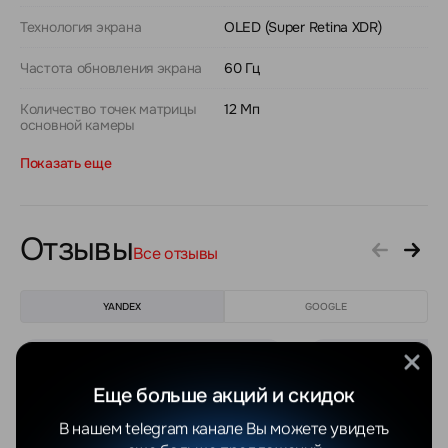
Технология экрана
OLED (Super Retina XDR)
Частота обновления экрана
60 Гц
Количество точек матрицы
12 Мп
основной камеры
Показать еще
Отзывы
Все отзывы
YANDEX
GOOGLE
Валентина Яцушкевич
Максим С.
Еще больше акций и скидок
06.08.2026
04.08.2026
В нашем telegram канале Вы можете увидеть