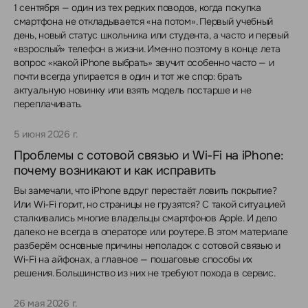
1 сентября — один из тех редких поводов, когда покупка
смартфона не откладывается «на потом». Первый учебный
день, новый статус школьника или студента, а часто и первый
«взрослый» телефон в жизни. Именно поэтому в конце лета
вопрос «какой iPhone выбрать» звучит особенно часто — и
почти всегда упирается в один и тот же спор: брать
актуальную новинку или взять модель постарше и не
переплачивать.
5 июня 2026 г.
Проблемы с сотовой связью и Wi-Fi на iPhone:
почему возникают и как исправить
Вы замечали, что iPhone вдруг перестаёт ловить покрытие?
Или Wi-Fi горит, но страницы не грузятся? С такой ситуацией
сталкивались многие владельцы смартфонов Apple. И дело
далеко не всегда в операторе или роутере. В этом материале
разберём основные причины неполадок с сотовой связью и
Wi-Fi на айфонах, а главное — пошаговые способы их
решения. Большинство из них не требуют похода в сервис.
26 мая 2026 г.